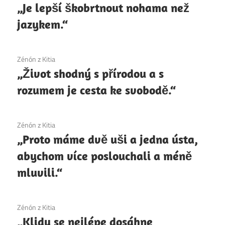
„Je lepší škobrtnout nohama než
jazykem.“
1. 12. 2020
Zénón z Kitia
„Život shodný s přírodou a s
rozumem je cesta ke svobodě.“
1. 12. 2020
Zénón z Kitia
„Proto máme dvě uši a jedna ústa,
abychom více poslouchali a méně
mluvili.“
1. 12. 2020
Zénón z Kitia
„Klidu se nejlépe dosáhne