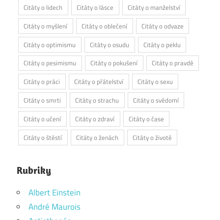
Citáty o lidech
Citáty o lásce
Citáty o manželství
Citáty o myšlení
Citáty o oblečení
Citáty o odvaze
Citáty o optimismu
Citáty o osudu
Citáty o peklu
Citáty o pesimismu
Citáty o pokušení
Citáty o pravdě
Citáty o práci
Citáty o přátelství
Citáty o sexu
Citáty o smrti
Citáty o strachu
Citáty o svědomí
Citáty o učení
Citáty o zdraví
Citáty o čase
Citáty o štěstí
Citáty o ženách
Citáty o životě
Rubriky
Albert Einstein
André Maurois