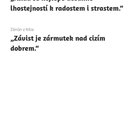
lhostejností k radostem i strastem.“
1. 12. 2020
Zénón z Kitia
„Závist je zármutek nad cizím
dobrem.“