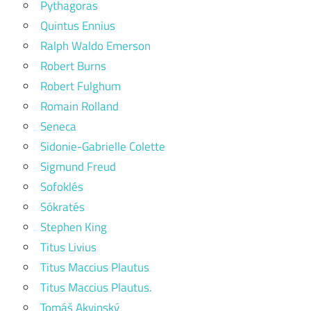
Pythagoras
Quintus Ennius
Ralph Waldo Emerson
Robert Burns
Robert Fulghum
Romain Rolland
Seneca
Sidonie-Gabrielle Colette
Sigmund Freud
Sofoklés
Sókratés
Stephen King
Titus Livius
Titus Maccius Plautus
Titus Maccius Plautus.
Tomáš Akvinský