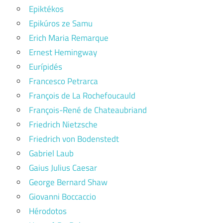
Epiktékos
Epikúros ze Samu
Erich Maria Remarque
Ernest Hemingway
Eurípidés
Francesco Petrarca
François de La Rochefoucauld
François-René de Chateaubriand
Friedrich Nietzsche
Friedrich von Bodenstedt
Gabriel Laub
Gaius Julius Caesar
George Bernard Shaw
Giovanni Boccaccio
Hérodotos