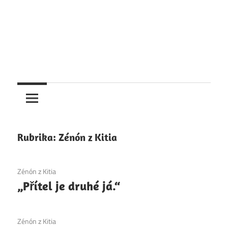
Rubrika:
Zénón z Kitia
1. 12. 2020
Zénón z Kitia
„Přítel je druhé já.“
1. 12. 2020
Zénón z Kitia