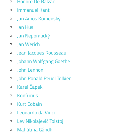
Honoré De Balzac
Immanuel Kant
Jan Amos Komenský
Jan Hus
Jan Nepomucký
Jan Werich
Jean Jacques Rousseau
Johann Wolfgang Goethe
John Lennon
John Ronald Reuel Tolkien
Karel Čapek
Konfucius
Kurt Cobain
Leonardo da Vinci
Lev Nikolajevič Tolstoj
Mahátma Gándhi