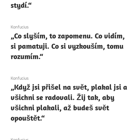
stydí.“
6. 12. 2020
Konfucius
„Co slyším, to zapomenu. Co vidím,
si pamatuji. Co si vyzkouším, tomu
rozumím.“
6. 12. 2020
Konfucius
„Když jsi přišel na svět, plakal jsi a
všichni se radovali. Žij tak, aby
všichni plakali, až budeš svět
opouštět.“
6. 12. 2020
Konfucius