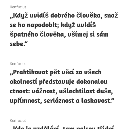
6. 12. 2020
Konfucius
„Když uvidíš dobrého člověka, snaž
se ho napodobit; když uvidíš
špatného člověka, všímej si sám
sebe.“
6. 12. 2020
Konfucius
„Praktikovat pět věcí za všech
okolností představuje dokonalou
ctnost: vážnost, ušlechtilost duše,
upřímnost, serióznost a laskavost.“
6. 12. 2020
Konfucius
„Kde je vzdělání, tam nejsou třídní