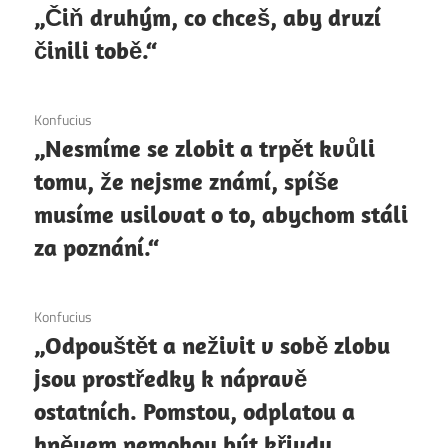
„Čiň druhým, co chceš, aby druzí
činili tobě.“
6. 12. 2020
Konfucius
„Nesmíme se zlobit a trpět kvůli
tomu, že nejsme známí, spíše
musíme usilovat o to, abychom stáli
za poznání.“
6. 12. 2020
Konfucius
„Odpouštět a neživit v sobě zlobu
jsou prostředky k nápravě
ostatních. Pomstou, odplatou a
hněvem nemohou být křivdy