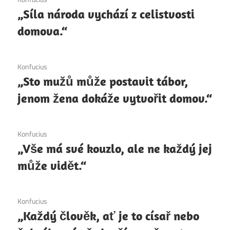
„Síla národa vychází z celistvosti
domova.“
6. 12. 2020
Konfucius
„Sto mužů může postavit tábor,
jenom žena dokáže vytvořit domov.“
6. 12. 2020
Konfucius
„Vše má své kouzlo, ale ne každý jej
může vidět.“
6. 12. 2020
Konfucius
„Každý člověk, ať je to císař nebo