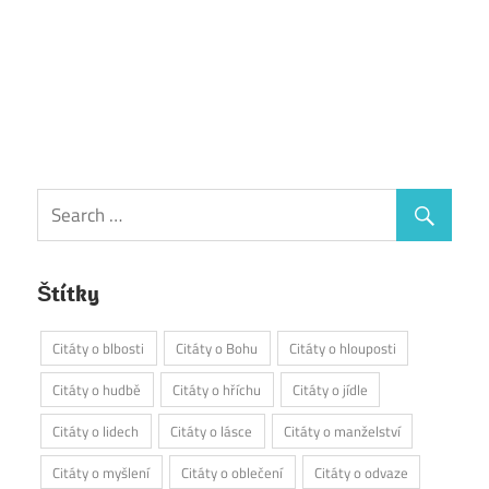
Štítky
Citáty o blbosti
Citáty o Bohu
Citáty o hlouposti
Citáty o hudbě
Citáty o hříchu
Citáty o jídle
Citáty o lidech
Citáty o lásce
Citáty o manželství
Citáty o myšlení
Citáty o oblečení
Citáty o odvaze