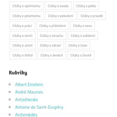
Citáty o optimismu
Citáty o osudu
Citáty o peklu
Citáty o pesimismu
Citáty o pokušení
Citáty o pravdě
Citáty o práci
Citáty o přátelství
Citáty o sexu
Citáty o smrti
Citáty o strachu
Citáty o svědomí
Citáty o učení
Citáty o zdraví
Citáty o čase
Citáty o štěstí
Citáty o ženách
Citáty o životě
Rubriky
Albert Einstein
André Maurois
Antisthenés
Antoine de Saint-Exupéry
Archimédés