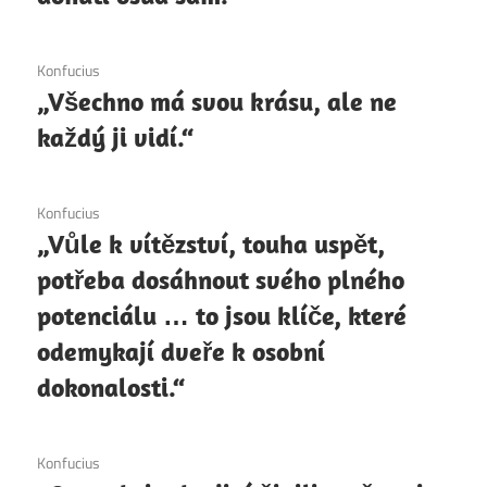
6. 12. 2020
Konfucius
„Všechno má svou krásu, ale ne
každý ji vidí.“
6. 12. 2020
Konfucius
„Vůle k vítězství, touha uspět,
potřeba dosáhnout svého plného
potenciálu … to jsou klíče, které
odemykají dveře k osobní
dokonalosti.“
6. 12. 2020
Konfucius