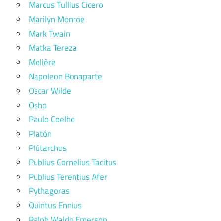
Marcus Tullius Cicero
Marilyn Monroe
Mark Twain
Matka Tereza
Molière
Napoleon Bonaparte
Oscar Wilde
Osho
Paulo Coelho
Platón
Plútarchos
Publius Cornelius Tacitus
Publius Terentius Afer
Pythagoras
Quintus Ennius
Ralph Waldo Emerson