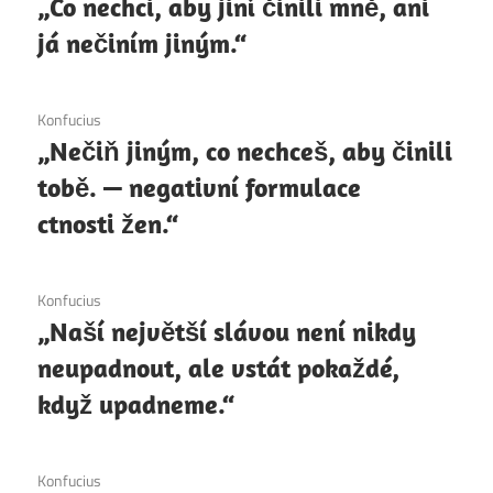
„Co nechci, aby jiní činili mně, ani
já nečiním jiným.“
6. 12. 2020
Konfucius
„Nečiň jiným, co nechceš, aby činili
tobě. — negativní formulace
ctnosti žen.“
6. 12. 2020
Konfucius
„Naší největší slávou není nikdy
neupadnout, ale vstát pokaždé,
když upadneme.“
6. 12. 2020
Konfucius