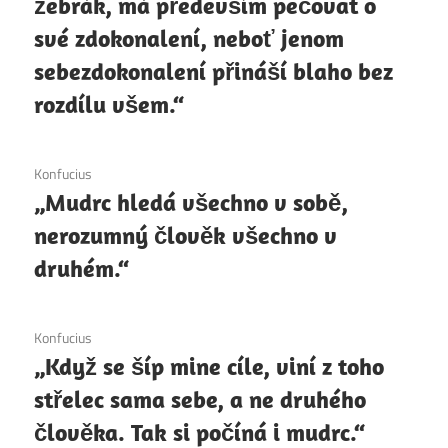
žebrák, má především pečovat o
své zdokonalení, neboť jenom
sebezdokonalení přináší blaho bez
rozdílu všem.“
6. 12. 2020
Konfucius
„Mudrc hledá všechno v sobě,
nerozumný člověk všechno v
druhém.“
6. 12. 2020
Konfucius
„Když se šíp mine cíle, viní z toho
střelec sama sebe, a ne druhého
člověka. Tak si počíná i mudrc.“