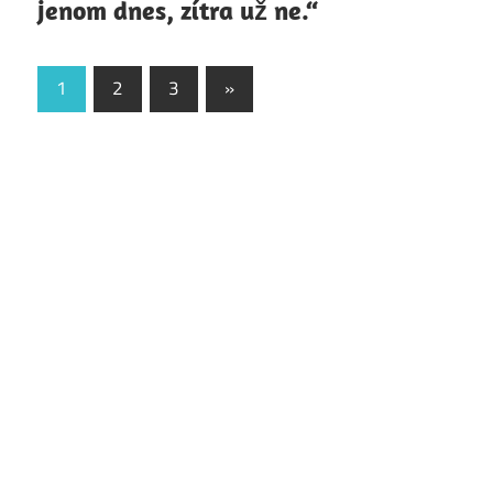
jenom dnes, zítra už ne.“
Stránkování
Next
1
2
3
»
Posts
příspěvků