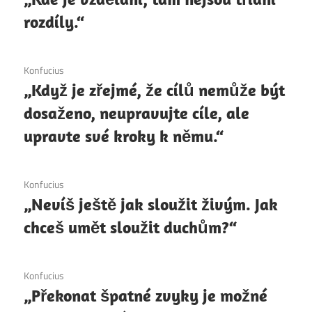
rozdíly.“
6. 12. 2020
Konfucius
„Když je zřejmé, že cílů nemůže být
dosaženo, neupravujte cíle, ale
upravte své kroky k němu.“
6. 12. 2020
Konfucius
„Nevíš ještě jak sloužit živým. Jak
chceš umět sloužit duchům?“
6. 12. 2020
Konfucius
„Překonat špatné zvyky je možné