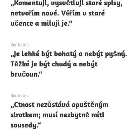
„Komentuji, vysvětluji staré spisy,
netvořím nové. Věřím v staré
učence a miluji je.“
6. 12. 2020
Konfucius
„Je lehké být bohatý a nebýt pyšný.
Těžké je být chudý a nebýt
bručoun.“
6. 12. 2020
Konfucius
„Ctnost nezůstává opuštěným
sirotkem; musí nezbytně míti
sousedy.“