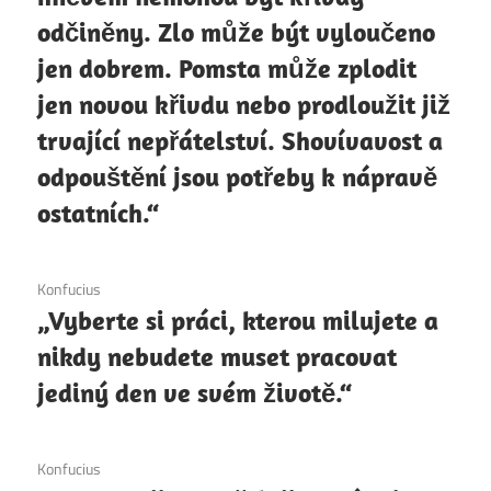
odčiněny. Zlo může být vyloučeno
jen dobrem. Pomsta může zplodit
jen novou křivdu nebo prodloužit již
trvající nepřátelství. Shovívavost a
odpouštění jsou potřeby k nápravě
ostatních.“
6. 12. 2020
Konfucius
„Vyberte si práci, kterou milujete a
nikdy nebudete muset pracovat
jediný den ve svém životě.“
6. 12. 2020
Konfucius