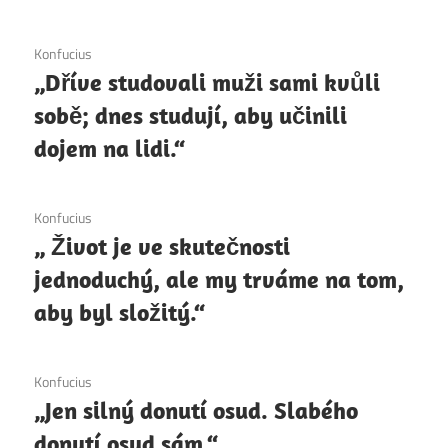
6. 12. 2020
Konfucius
„Dříve studovali muži sami kvůli
sobě; dnes studují, aby učinili
dojem na lidi.“
6. 12. 2020
Konfucius
„ Život je ve skutečnosti
jednoduchý, ale my trváme na tom,
aby byl složitý.“
6. 12. 2020
Konfucius
„Jen silný donutí osud. Slabého
donutí osud sám.“