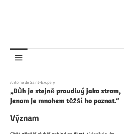
4. 12. 2020
Antoine de Saint-Exupéry
„Bůh je stejně pravdivý jako strom,
jenom je mnohem těžší ho poznat.“
Význam
Citát přináší hlubší pohled na
život
. Vyjadřuje, že