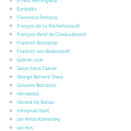
Ernest Hemingway
Eurípidés
Francesco Petrarca
François de La Rochefoucauld
François-René de Chateaubriand
Friedrich Nietzsche
Friedrich von Bodenstedt
Gabriel Laub
Gaius Julius Caesar
George Bernard Shaw
Giovanni Boccaccio
Hérodotos
Honoré De Balzac
Immanuel Kant
Jan Amos Komenský
Jan Hus