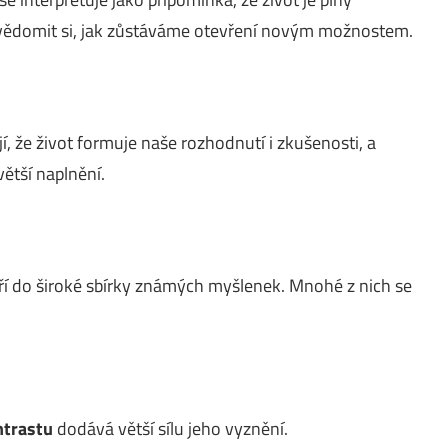
vědomit si, jak zůstáváme otevření novým možnostem.
í, že život formuje naše rozhodnutí i zkušenosti, a
větší naplnění.
ří do široké sbírky známých myšlenek. Mnohé z nich se
ntrastu
dodává větší sílu jeho vyznění.