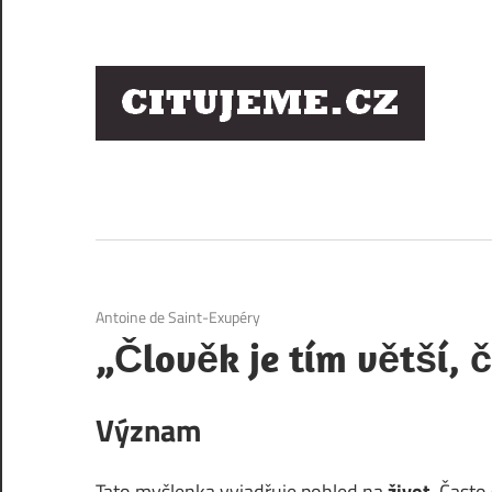
Skip
to
content
Ci
sl
os
4. 12. 2020
Antoine de Saint-Exupéry
„Člověk je tím větší, č
Význam
Tato myšlenka vyjadřuje pohled na
život
. Často