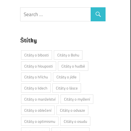
Štítky
Citáty o blbosti
Citáty o Bohu
Citáty o hlouposti
Citáty o hudbě
Citáty o hříchu
Citáty o jídle
Citáty o lidech
Citáty o lásce
Citáty o manželství
Citáty o myšlení
Citáty o oblečení
Citáty o odvaze
Citáty o optimismu
Citáty o osudu