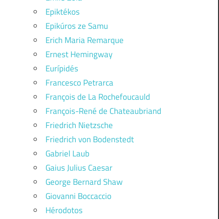
Epiktékos
Epikúros ze Samu
Erich Maria Remarque
Ernest Hemingway
Eurípidés
Francesco Petrarca
François de La Rochefoucauld
François-René de Chateaubriand
Friedrich Nietzsche
Friedrich von Bodenstedt
Gabriel Laub
Gaius Julius Caesar
George Bernard Shaw
Giovanni Boccaccio
Hérodotos