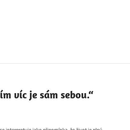
táty
avných
obností
ím víc je sám sebou.“
 se interpretuje jako připomínka, že život je plný