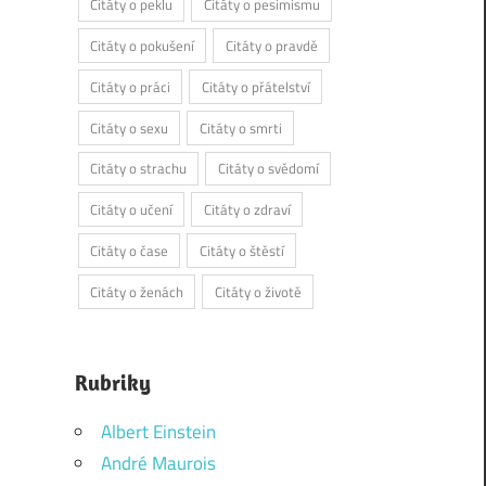
Citáty o peklu
Citáty o pesimismu
Citáty o pokušení
Citáty o pravdě
Citáty o práci
Citáty o přátelství
Citáty o sexu
Citáty o smrti
Citáty o strachu
Citáty o svědomí
Citáty o učení
Citáty o zdraví
Citáty o čase
Citáty o štěstí
Citáty o ženách
Citáty o životě
Rubriky
Albert Einstein
André Maurois