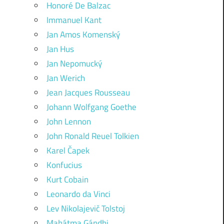
Honoré De Balzac
Immanuel Kant
Jan Amos Komenský
Jan Hus
Jan Nepomucký
Jan Werich
Jean Jacques Rousseau
Johann Wolfgang Goethe
John Lennon
John Ronald Reuel Tolkien
Karel Čapek
Konfucius
Kurt Cobain
Leonardo da Vinci
Lev Nikolajevič Tolstoj
Mahátma Gándhi