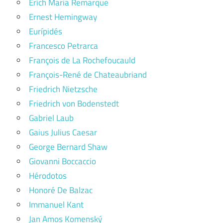
Erich Maria Remarque
Ernest Hemingway
Eurípidés
Francesco Petrarca
François de La Rochefoucauld
François-René de Chateaubriand
Friedrich Nietzsche
Friedrich von Bodenstedt
Gabriel Laub
Gaius Julius Caesar
George Bernard Shaw
Giovanni Boccaccio
Hérodotos
Honoré De Balzac
Immanuel Kant
Jan Amos Komenský