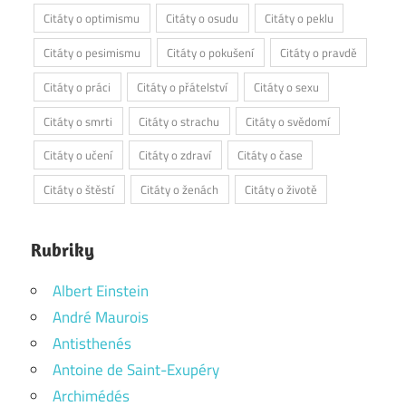
Citáty o optimismu
Citáty o osudu
Citáty o peklu
Citáty o pesimismu
Citáty o pokušení
Citáty o pravdě
Citáty o práci
Citáty o přátelství
Citáty o sexu
Citáty o smrti
Citáty o strachu
Citáty o svědomí
Citáty o učení
Citáty o zdraví
Citáty o čase
Citáty o štěstí
Citáty o ženách
Citáty o životě
Rubriky
Albert Einstein
André Maurois
Antisthenés
Antoine de Saint-Exupéry
Archimédés