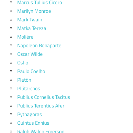
Marcus Tullius Cicero
Marilyn Monroe
Mark Twain
Matka Tereza
Molière
Napoleon Bonaparte
Oscar Wilde
Osho
Paulo Coelho
Platón
Plútarchos
Publius Cornelius Tacitus
Publius Terentius Afer
Pythagoras
Quintus Ennius
Ralph Waldo Emerson