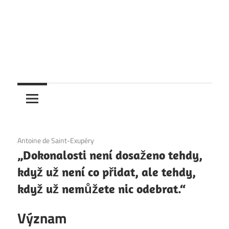
4. 12. 2020
Antoine de Saint-Exupéry
„Dokonalosti není dosaženo tehdy,
když už není co přidat, ale tehdy,
když už nemůžete nic odebrat.“
Význam