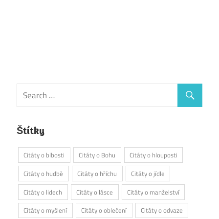
Štítky
Citáty o blbosti
Citáty o Bohu
Citáty o hlouposti
Citáty o hudbě
Citáty o hříchu
Citáty o jídle
Citáty o lidech
Citáty o lásce
Citáty o manželství
Citáty o myšlení
Citáty o oblečení
Citáty o odvaze