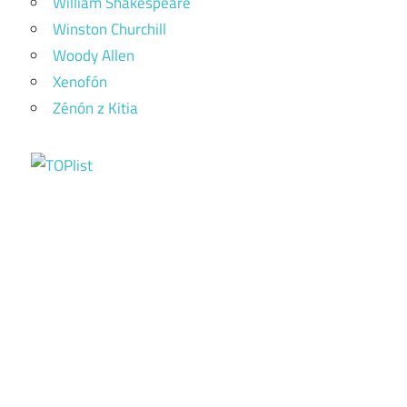
William Shakespeare
Winston Churchill
Woody Allen
Xenofón
Zénón z Kitia