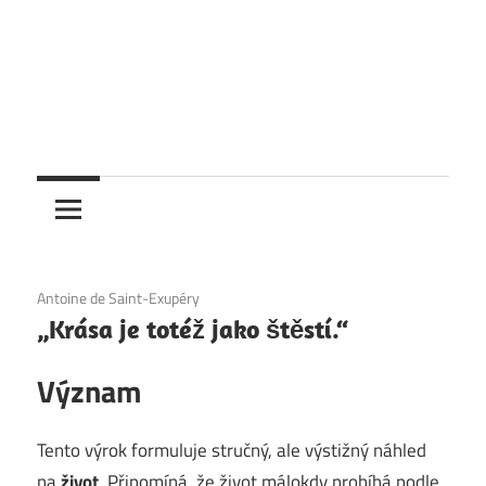
4. 12. 2020
Antoine de Saint-Exupéry
„Krása je totéž jako štěstí.“
Význam
Tento výrok formuluje stručný, ale výstižný náhled
na
život
. Připomíná, že život málokdy probíhá podle