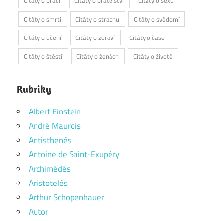
Citáty o práci
Citáty o přátelství
Citáty o sexu
Citáty o smrti
Citáty o strachu
Citáty o svědomí
Citáty o učení
Citáty o zdraví
Citáty o čase
Citáty o štěstí
Citáty o ženách
Citáty o životě
Rubriky
Albert Einstein
André Maurois
Antisthenés
Antoine de Saint-Exupéry
Archimédés
Aristotelés
Arthur Schopenhauer
Autor