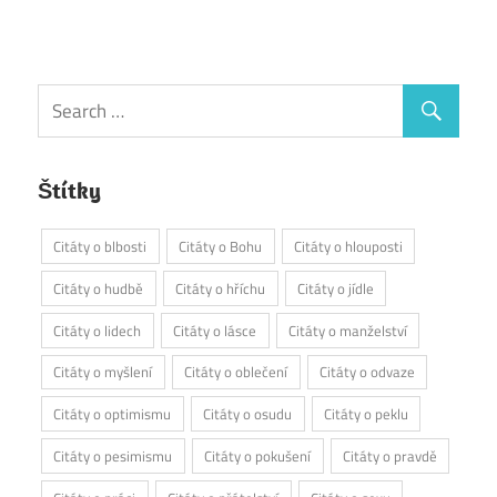
Štítky
Citáty o blbosti
Citáty o Bohu
Citáty o hlouposti
Citáty o hudbě
Citáty o hříchu
Citáty o jídle
Citáty o lidech
Citáty o lásce
Citáty o manželství
Citáty o myšlení
Citáty o oblečení
Citáty o odvaze
Citáty o optimismu
Citáty o osudu
Citáty o peklu
Citáty o pesimismu
Citáty o pokušení
Citáty o pravdě