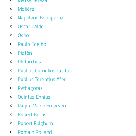
Matka Tereza
Molière
Napoleon Bonaparte
Oscar Wilde
Osho
Paulo Coelho
Platón
Plútarchos
Publius Cornelius Tacitus
Publius Terentius Afer
Pythagoras
Quintus Ennius
Ralph Waldo Emerson
Robert Burns
Robert Fulghum
Romain Rolland