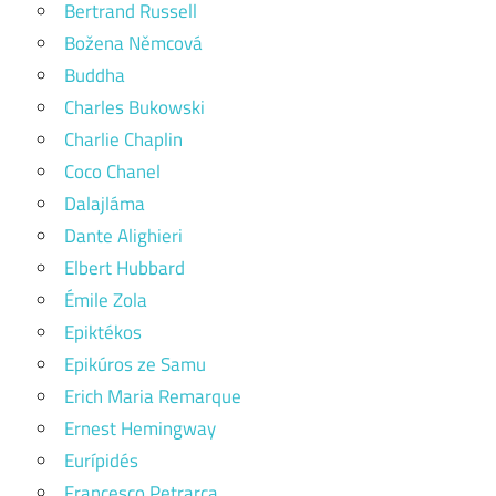
Bertrand Russell
Božena Němcová
Buddha
Charles Bukowski
Charlie Chaplin
Coco Chanel
Dalajláma
Dante Alighieri
Elbert Hubbard
Émile Zola
Epiktékos
Epikúros ze Samu
Erich Maria Remarque
Ernest Hemingway
Eurípidés
Francesco Petrarca