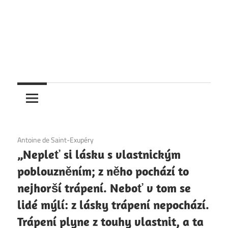
4. 12. 2020
Antoine de Saint-Exupéry
„Nepleť si lásku s vlastnickým
poblouzněním; z něho pochází to
nejhorší trápení. Neboť v tom se
lidé mýlí: z lásky trápení nepochází.
Trápení plyne z touhy vlastnit, a ta