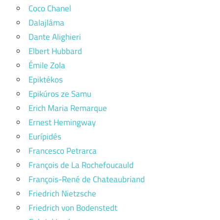
Coco Chanel
Dalajláma
Dante Alighieri
Elbert Hubbard
Émile Zola
Epiktékos
Epikúros ze Samu
Erich Maria Remarque
Ernest Hemingway
Eurípidés
Francesco Petrarca
François de La Rochefoucauld
François-René de Chateaubriand
Friedrich Nietzsche
Friedrich von Bodenstedt