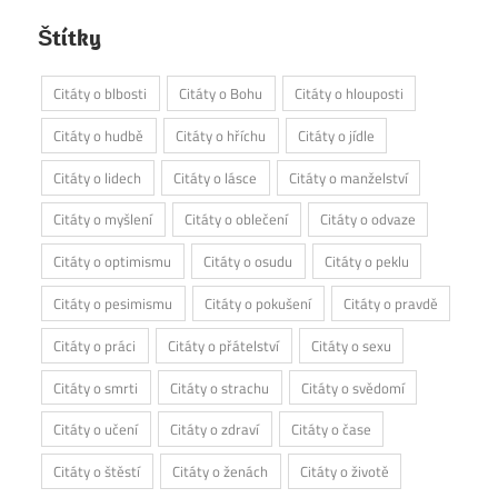
Štítky
Citáty o blbosti
Citáty o Bohu
Citáty o hlouposti
Citáty o hudbě
Citáty o hříchu
Citáty o jídle
Citáty o lidech
Citáty o lásce
Citáty o manželství
Citáty o myšlení
Citáty o oblečení
Citáty o odvaze
Citáty o optimismu
Citáty o osudu
Citáty o peklu
Citáty o pesimismu
Citáty o pokušení
Citáty o pravdě
Citáty o práci
Citáty o přátelství
Citáty o sexu
Citáty o smrti
Citáty o strachu
Citáty o svědomí
Citáty o učení
Citáty o zdraví
Citáty o čase
Citáty o štěstí
Citáty o ženách
Citáty o životě