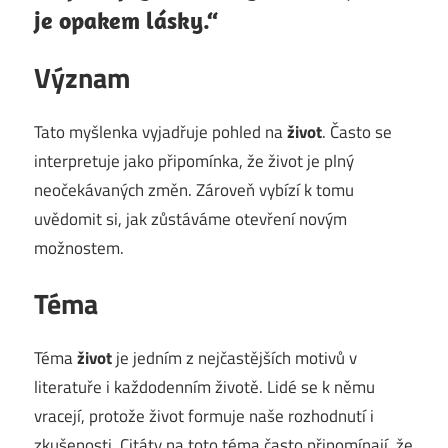
je opakem lásky.“
Význam
Tato myšlenka vyjadřuje pohled na
život
. Často se
interpretuje jako připomínka, že život je plný
neočekávaných změn. Zároveň vybízí k tomu
uvědomit si, jak zůstáváme otevření novým
možnostem.
Téma
Téma
život
je jedním z nejčastějších motivů v
literatuře i každodenním životě. Lidé se k němu
vracejí, protože život formuje naše rozhodnutí i
zkušenosti. Citáty na toto téma často připomínají, že