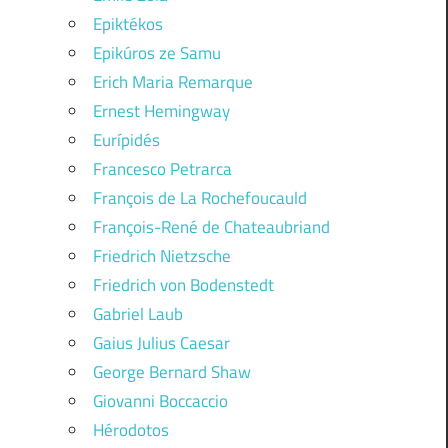
Epiktékos
Epikúros ze Samu
Erich Maria Remarque
Ernest Hemingway
Eurípidés
Francesco Petrarca
François de La Rochefoucauld
François-René de Chateaubriand
Friedrich Nietzsche
Friedrich von Bodenstedt
Gabriel Laub
Gaius Julius Caesar
George Bernard Shaw
Giovanni Boccaccio
Hérodotos