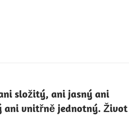
táty
avných
obností
ani složitý, ani jasný ani
 ani vnitřně jednotný. Život