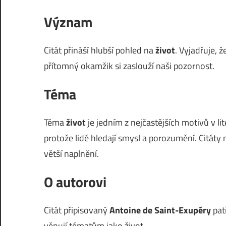
Význam
Citát přináší hlubší pohled na
život
. Vyjadřuje, 
přítomný okamžik si zaslouží naši pozornost.
Téma
Téma
život
je jedním z nejčastějších motivů v li
protože lidé hledají smysl a porozumění. Citáty n
větší naplnění.
O autorovi
Citát připisovaný
Antoine de Saint-Exupéry
pat
věnují tématům jako život.