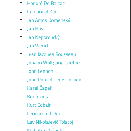
Honoré De Balzac
Immanuel Kant
Jan Amos Komenský
Jan Hus
Jan Nepomucký
Jan Werich
Jean Jacques Rousseau
Johann Wolfgang Goethe
John Lennon
John Ronald Reuel Tolkien
Karel Čapek
Konfucius
Kurt Cobain
Leonardo da Vinci
Lev Nikolajevič Tolstoj
Mahátma Gándhi