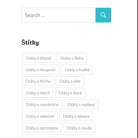
Štítky
Citáty o blbosti
Citáty o Bohu
Citáty o hlouposti
Citáty o hudbě
Citáty o hříchu
Citáty o jídle
Citáty o lidech
Citáty o lásce
Citáty o manželství
Citáty o myšlení
Citáty o oblečení
Citáty o odvaze
Citáty o optimismu
Citáty o osudu