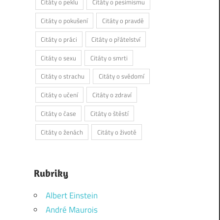
Citáty o peklu
Citáty o pesimismu
Citáty o pokušení
Citáty o pravdě
Citáty o práci
Citáty o přátelství
Citáty o sexu
Citáty o smrti
Citáty o strachu
Citáty o svědomí
Citáty o učení
Citáty o zdraví
Citáty o čase
Citáty o štěstí
Citáty o ženách
Citáty o životě
Rubriky
Albert Einstein
André Maurois