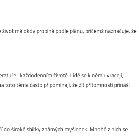
že život málokdy probíhá podle plánu, přičemž naznačuje, že
teratuře i každodenním životě. Lidé se k němu vracejí,
a toto téma často připomínají, že žít přítomností přináší
ří do široké sbírky známých myšlenek. Mnohé z nich se