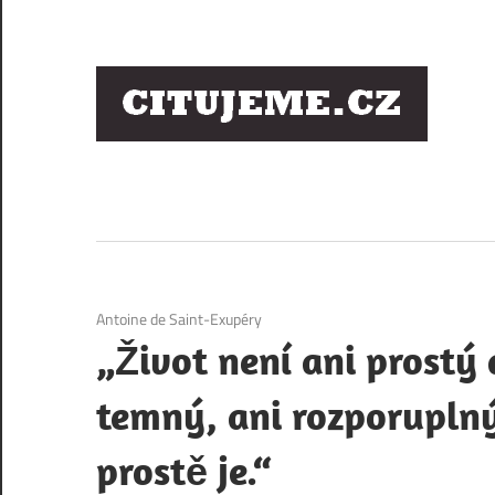
Skip
to
content
Ci
sl
os
4. 12. 2020
Antoine de Saint-Exupéry
„Život není ani prostý 
temný, ani rozporuplný
prostě je.“