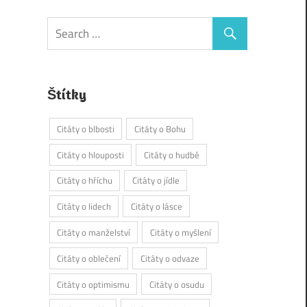
Štítky
Citáty o blbosti
Citáty o Bohu
Citáty o hlouposti
Citáty o hudbě
Citáty o hříchu
Citáty o jídle
Citáty o lidech
Citáty o lásce
Citáty o manželství
Citáty o myšlení
Citáty o oblečení
Citáty o odvaze
Citáty o optimismu
Citáty o osudu