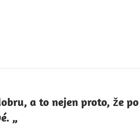
táty
avných
obností
obru, a to nejen proto, že po
é. „