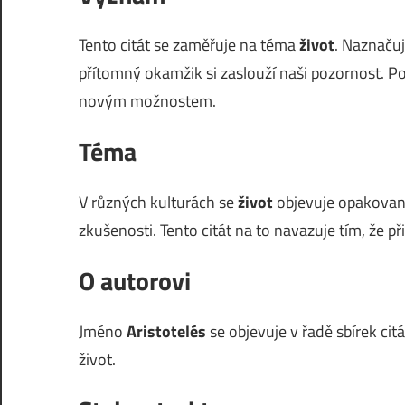
Tento citát se zaměřuje na téma
život
. Naznačuj
přítomný okamžik si zaslouží naši pozornost. P
novým možnostem.
Téma
V různých kulturách se
život
objevuje opakovaně.
zkušenosti. Tento citát na to navazuje tím, že př
O autorovi
Jméno
Aristotelés
se objevuje v řadě sbírek citá
život.