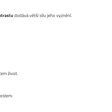
ntrastu
dodává větší sílu jeho vyznění.
em život.
nostem.