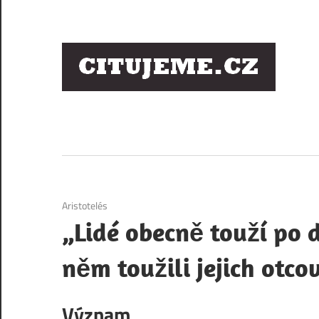
Skip
to
content
Ci
sl
os
6. 12. 2020
Aristotelés
„Lidé obecně touží po d
něm toužili jejich otcov
Význam