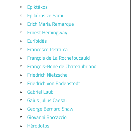
Epiktékos
Epikúros ze Samu
Erich Maria Remarque
Ernest Hemingway
Eurípidés
Francesco Petrarca
François de La Rochefoucauld
François-René de Chateaubriand
Friedrich Nietzsche
Friedrich von Bodenstedt
Gabriel Laub
Gaius Julius Caesar
George Bernard Shaw
Giovanni Boccaccio
Hérodotos