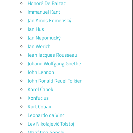
Honoré De Balzac
Immanuel Kant
Jan Amos Komenský
Jan Hus
Jan Nepomucký
Jan Werich
Jean Jacques Rousseau
Johann Wolfgang Goethe
John Lennon
John Ronald Reuel Tolkien
Karel Čapek
Konfucius
Kurt Cobain
Leonardo da Vinci
Lev Nikolajevič Tolstoj
Mahátma Gándhi