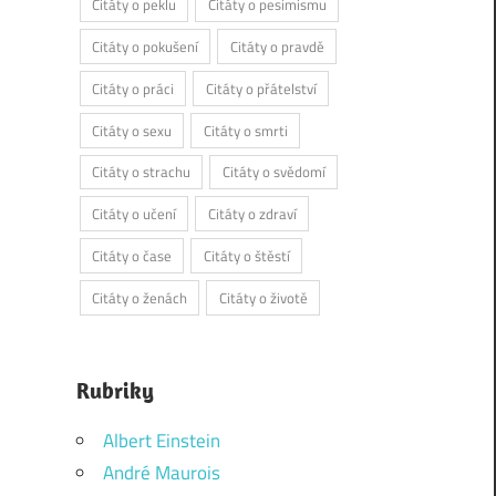
Citáty o peklu
Citáty o pesimismu
Citáty o pokušení
Citáty o pravdě
Citáty o práci
Citáty o přátelství
Citáty o sexu
Citáty o smrti
Citáty o strachu
Citáty o svědomí
Citáty o učení
Citáty o zdraví
Citáty o čase
Citáty o štěstí
Citáty o ženách
Citáty o životě
Rubriky
Albert Einstein
André Maurois