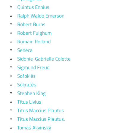
Quintus Ennius
Ralph Waldo Emerson
Robert Burns
Robert Fulghum
Romain Rolland
Seneca
Sidonie-Gabrielle Colette
Sigmund Freud
Sofoklés
Sókratés
Stephen King
Titus Livius
Titus Maccius Plautus
Titus Maccius Plautus.
Tomáš Akvinský