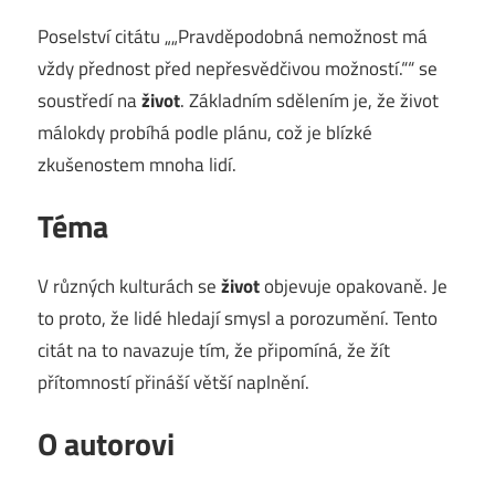
Poselství citátu „„Pravděpodobná nemožnost má
vždy přednost před nepřesvědčivou možností.““ se
soustředí na
život
. Základním sdělením je, že život
málokdy probíhá podle plánu, což je blízké
zkušenostem mnoha lidí.
Téma
V různých kulturách se
život
objevuje opakovaně. Je
to proto, že lidé hledají smysl a porozumění. Tento
citát na to navazuje tím, že připomíná, že žít
přítomností přináší větší naplnění.
O autorovi