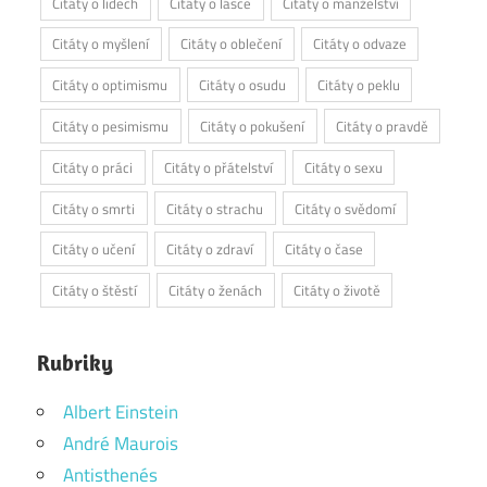
Citáty o lidech
Citáty o lásce
Citáty o manželství
Citáty o myšlení
Citáty o oblečení
Citáty o odvaze
Citáty o optimismu
Citáty o osudu
Citáty o peklu
Citáty o pesimismu
Citáty o pokušení
Citáty o pravdě
Citáty o práci
Citáty o přátelství
Citáty o sexu
Citáty o smrti
Citáty o strachu
Citáty o svědomí
Citáty o učení
Citáty o zdraví
Citáty o čase
Citáty o štěstí
Citáty o ženách
Citáty o životě
Rubriky
Albert Einstein
André Maurois
Antisthenés