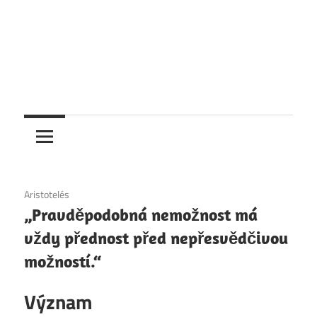
6. 12. 2020
Aristotelés
„Pravděpodobná nemožnost má
vždy přednost před nepřesvědčivou
možností.“
Význam