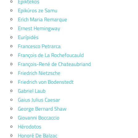
Epiktékos
Epikúros ze Samu
Erich Maria Remarque
Ernest Hemingway
Eurípidés
Francesco Petrarca
François de La Rochefoucauld
François-René de Chateaubriand
Friedrich Nietzsche
Friedrich von Bodenstedt
Gabriel Laub
Gaius Julius Caesar
George Bernard Shaw
Giovanni Boccaccio
Hérodotos
Honoré De Balzac