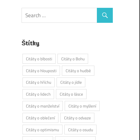
Štítky
Citáty o blbosti
Citáty o Bohu
Citáty o hlouposti
Citáty o hudbě
Citáty o hříchu
Citáty o jídle
Citáty o lidech
Citáty o lásce
Citáty o manželství
Citáty o myšlení
Citáty o oblečení
Citáty o odvaze
Citáty o optimismu
Citáty o osudu