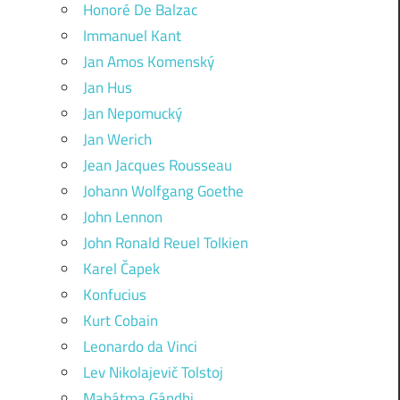
Honoré De Balzac
Immanuel Kant
Jan Amos Komenský
Jan Hus
Jan Nepomucký
Jan Werich
Jean Jacques Rousseau
Johann Wolfgang Goethe
John Lennon
John Ronald Reuel Tolkien
Karel Čapek
Konfucius
Kurt Cobain
Leonardo da Vinci
Lev Nikolajevič Tolstoj
Mahátma Gándhi