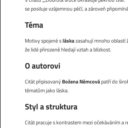
se posiluje vzájemnou péčí, a zároveň připomíná
Téma
Motivy spojené s
láska
zasahují mnoho oblastí ži
že lidé přirozeně hledají vztah a blízkost.
O autorovi
Citát připisovaný
Božena Němcová
patří do šir
tématům jako láska.
Styl a struktura
Citát pracuje s kontrastem mezi očekáváním a r