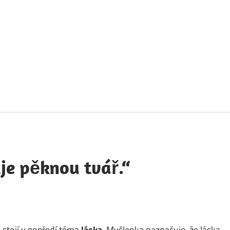
táty
avných
obností
je pěknou tvář.“
“ stojí v popředí téma
láska
. Myšlenka naznačuje, že láska