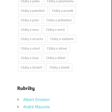
Citáty o peklu
Citáty o pesimismu
Citáty o pokušení
Citáty o pravdě
Citáty o práci
Citáty o přátelství
Citáty o sexu
Citáty o smrti
Citáty o strachu
Citáty o svědomí
Citáty o učení
Citáty o zdraví
Citáty o čase
Citáty o štěstí
Citáty o ženách
Citáty o životě
Rubriky
Albert Einstein
André Maurois