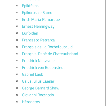
Epiktékos
Epikúros ze Samu
Erich Maria Remarque
Ernest Hemingway
Eurípidés
Francesco Petrarca
François de La Rochefoucauld
François-René de Chateaubriand
Friedrich Nietzsche
Friedrich von Bodenstedt
Gabriel Laub
Gaius Julius Caesar
George Bernard Shaw
Giovanni Boccaccio
Hérodotos