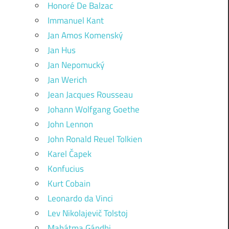
Honoré De Balzac
Immanuel Kant
Jan Amos Komenský
Jan Hus
Jan Nepomucký
Jan Werich
Jean Jacques Rousseau
Johann Wolfgang Goethe
John Lennon
John Ronald Reuel Tolkien
Karel Čapek
Konfucius
Kurt Cobain
Leonardo da Vinci
Lev Nikolajevič Tolstoj
Mahátma Gándhi