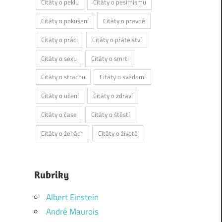
Citáty o peklu
Citáty o pesimismu
Citáty o pokušení
Citáty o pravdě
Citáty o práci
Citáty o přátelství
Citáty o sexu
Citáty o smrti
Citáty o strachu
Citáty o svědomí
Citáty o učení
Citáty o zdraví
Citáty o čase
Citáty o štěstí
Citáty o ženách
Citáty o životě
Rubriky
Albert Einstein
André Maurois