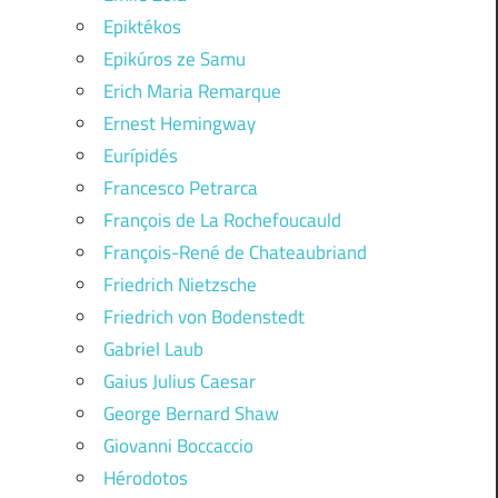
Epiktékos
Epikúros ze Samu
Erich Maria Remarque
Ernest Hemingway
Eurípidés
Francesco Petrarca
François de La Rochefoucauld
François-René de Chateaubriand
Friedrich Nietzsche
Friedrich von Bodenstedt
Gabriel Laub
Gaius Julius Caesar
George Bernard Shaw
Giovanni Boccaccio
Hérodotos