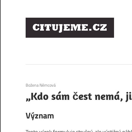
Skip
to
content
Ci
sl
os
6. 12. 2020
Božena Němcová
„Kdo sám čest nemá, ji
Význam
Tento výrok formuluje stručný, ale výstižný náh