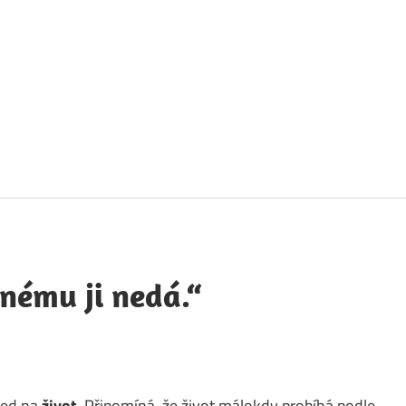
táty
avných
obností
nému ji nedá.“
led na
život
. Připomíná, že život málokdy probíhá podle