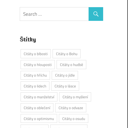
Štítky
Citáty o blbosti
Citáty o Bohu
Citáty o hlouposti
Citáty o hudbě
Citáty o hříchu
Citáty o jídle
Citáty o lidech
Citáty o lásce
Citáty o manželství
Citáty o myšlení
Citáty o oblečení
Citáty o odvaze
Citáty o optimismu
Citáty o osudu