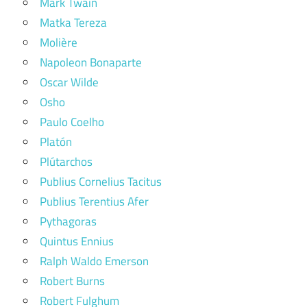
Mark Twain
Matka Tereza
Molière
Napoleon Bonaparte
Oscar Wilde
Osho
Paulo Coelho
Platón
Plútarchos
Publius Cornelius Tacitus
Publius Terentius Afer
Pythagoras
Quintus Ennius
Ralph Waldo Emerson
Robert Burns
Robert Fulghum