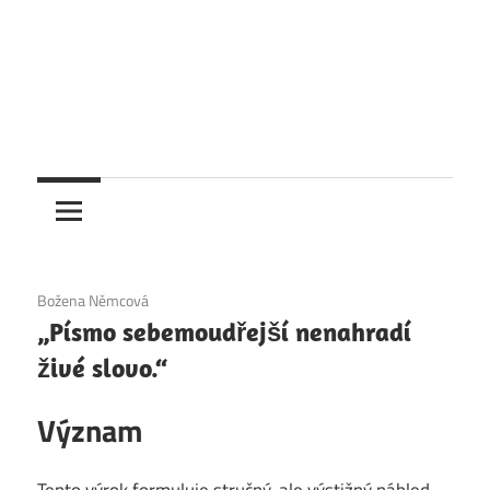
6. 12. 2020
Božena Němcová
„Písmo sebemoudřejší nenahradí
živé slovo.“
Význam
Tento výrok formuluje stručný, ale výstižný náhled