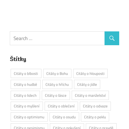
Štítky
Citáty o blbosti
Citáty o Bohu
Citáty o hlouposti
Citáty o hudbě
Citáty o hříchu
Citáty o jídle
Citáty o lidech
Citáty o lásce
Citáty o manželství
Citáty o myšlení
Citáty o oblečení
Citáty o odvaze
Citáty o optimismu
Citáty o osudu
Citáty o peklu
Citáty o pesimismu
Citáty o pokušení
Citáty o pravdě