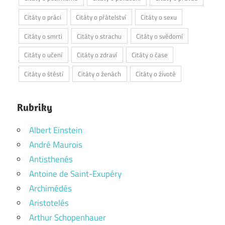
Citáty o práci
Citáty o přátelství
Citáty o sexu
Citáty o smrti
Citáty o strachu
Citáty o svědomí
Citáty o učení
Citáty o zdraví
Citáty o čase
Citáty o štěstí
Citáty o ženách
Citáty o životě
Rubriky
Albert Einstein
André Maurois
Antisthenés
Antoine de Saint-Exupéry
Archimédés
Aristotelés
Arthur Schopenhauer