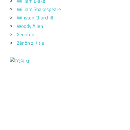
William Blake
William Shakespeare
Winston Churchill
Woody Allen
Xenofón
Zénón z Kitia