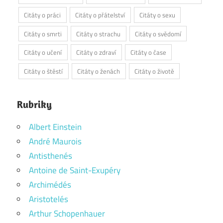
Citáty o práci
Citáty o přátelství
Citáty o sexu
Citáty o smrti
Citáty o strachu
Citáty o svědomí
Citáty o učení
Citáty o zdraví
Citáty o čase
Citáty o štěstí
Citáty o ženách
Citáty o životě
Rubriky
Albert Einstein
André Maurois
Antisthenés
Antoine de Saint-Exupéry
Archimédés
Aristotelés
Arthur Schopenhauer