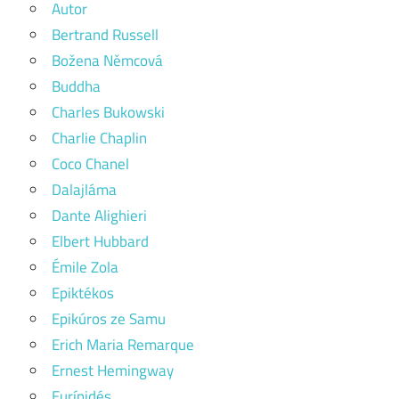
Autor
Bertrand Russell
Božena Němcová
Buddha
Charles Bukowski
Charlie Chaplin
Coco Chanel
Dalajláma
Dante Alighieri
Elbert Hubbard
Émile Zola
Epiktékos
Epikúros ze Samu
Erich Maria Remarque
Ernest Hemingway
Eurípidés