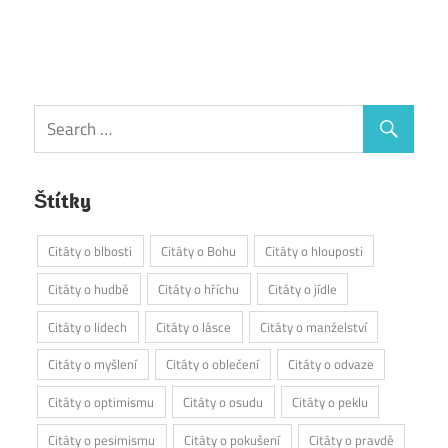
Štítky
Citáty o blbosti
Citáty o Bohu
Citáty o hlouposti
Citáty o hudbě
Citáty o hříchu
Citáty o jídle
Citáty o lidech
Citáty o lásce
Citáty o manželství
Citáty o myšlení
Citáty o oblečení
Citáty o odvaze
Citáty o optimismu
Citáty o osudu
Citáty o peklu
Citáty o pesimismu
Citáty o pokušení
Citáty o pravdě