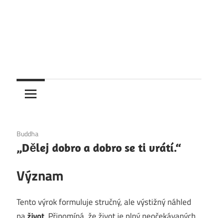
6. 12. 2020
Buddha
„Dělej dobro a dobro se ti vrátí.“
Význam
Tento výrok formuluje stručný, ale výstižný náhled
na
život
. Připomíná, že život je plný neočekávaných