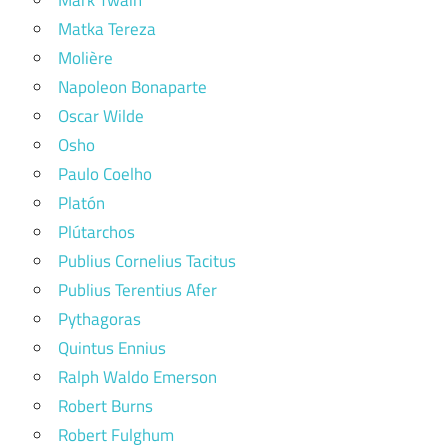
Mark Twain
Matka Tereza
Molière
Napoleon Bonaparte
Oscar Wilde
Osho
Paulo Coelho
Platón
Plútarchos
Publius Cornelius Tacitus
Publius Terentius Afer
Pythagoras
Quintus Ennius
Ralph Waldo Emerson
Robert Burns
Robert Fulghum