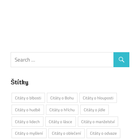
Štítky
Citáty o blbosti
Citáty o Bohu
Citáty o hlouposti
Citáty o hudbě
Citáty o hříchu
Citáty o jídle
Citáty o lidech
Citáty o lásce
Citáty o manželství
Citáty o myšlení
Citáty o oblečení
Citáty o odvaze