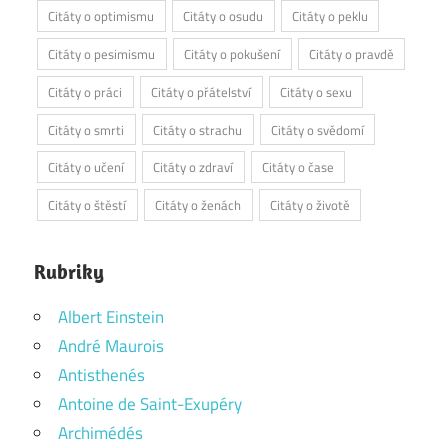
Citáty o optimismu
Citáty o osudu
Citáty o peklu
Citáty o pesimismu
Citáty o pokušení
Citáty o pravdě
Citáty o práci
Citáty o přátelství
Citáty o sexu
Citáty o smrti
Citáty o strachu
Citáty o svědomí
Citáty o učení
Citáty o zdraví
Citáty o čase
Citáty o štěstí
Citáty o ženách
Citáty o životě
Rubriky
Albert Einstein
André Maurois
Antisthenés
Antoine de Saint-Exupéry
Archimédés