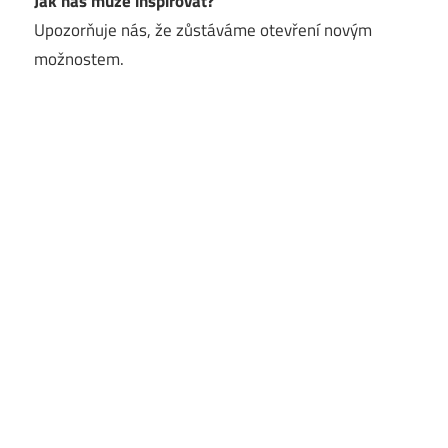
Jak nás může inspirovat?
Upozorňuje nás, že zůstáváme otevření novým
možnostem.