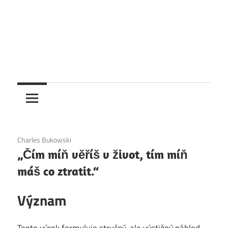
6. 12. 2020
Charles Bukowski
„Čím míň věříš v život, tím míň
máš co ztratit.“
Význam
Tento výrok formuluje stručný, ale výstižný náhled