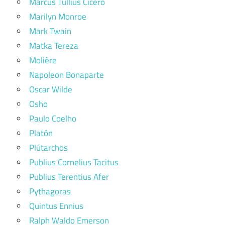
Marcus Tullius Cicero
Marilyn Monroe
Mark Twain
Matka Tereza
Molière
Napoleon Bonaparte
Oscar Wilde
Osho
Paulo Coelho
Platón
Plútarchos
Publius Cornelius Tacitus
Publius Terentius Afer
Pythagoras
Quintus Ennius
Ralph Waldo Emerson