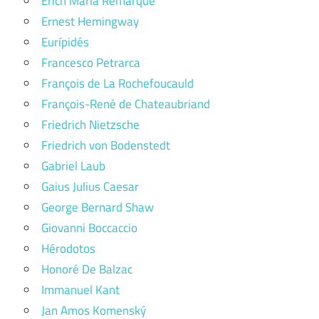
Erich Maria Remarque
Ernest Hemingway
Eurípidés
Francesco Petrarca
François de La Rochefoucauld
François-René de Chateaubriand
Friedrich Nietzsche
Friedrich von Bodenstedt
Gabriel Laub
Gaius Julius Caesar
George Bernard Shaw
Giovanni Boccaccio
Hérodotos
Honoré De Balzac
Immanuel Kant
Jan Amos Komenský