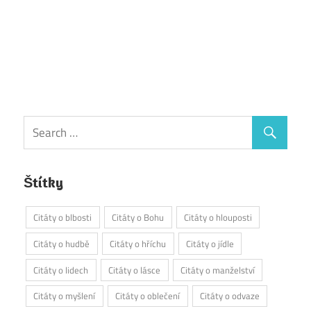
Štítky
Citáty o blbosti
Citáty o Bohu
Citáty o hlouposti
Citáty o hudbě
Citáty o hříchu
Citáty o jídle
Citáty o lidech
Citáty o lásce
Citáty o manželství
Citáty o myšlení
Citáty o oblečení
Citáty o odvaze