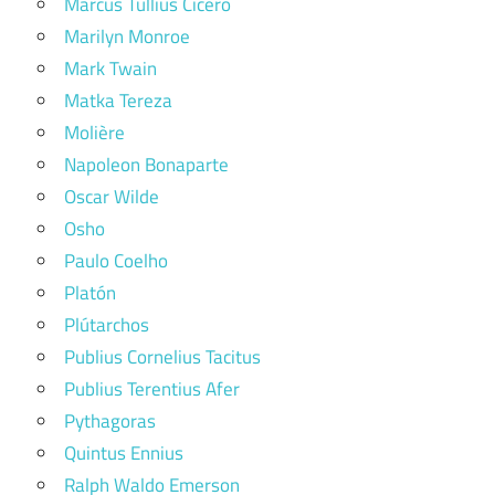
Marcus Tullius Cicero
Marilyn Monroe
Mark Twain
Matka Tereza
Molière
Napoleon Bonaparte
Oscar Wilde
Osho
Paulo Coelho
Platón
Plútarchos
Publius Cornelius Tacitus
Publius Terentius Afer
Pythagoras
Quintus Ennius
Ralph Waldo Emerson