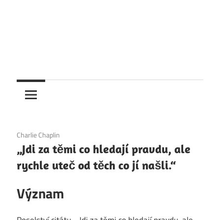
6. 12. 2020
Charlie Chaplin
„Jdi za těmi co hledají pravdu, ale
rychle uteč od těch co jí našli.“
Význam
Poselství citátu „„Jdi za těmi co hledají pravdu, ale