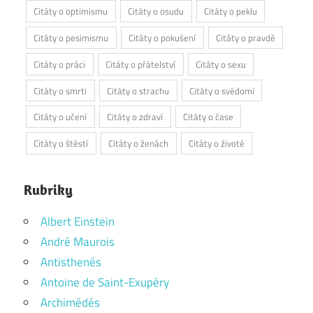
Citáty o optimismu
Citáty o osudu
Citáty o peklu
Citáty o pesimismu
Citáty o pokušení
Citáty o pravdě
Citáty o práci
Citáty o přátelství
Citáty o sexu
Citáty o smrti
Citáty o strachu
Citáty o svědomí
Citáty o učení
Citáty o zdraví
Citáty o čase
Citáty o štěstí
Citáty o ženách
Citáty o životě
Rubriky
Albert Einstein
André Maurois
Antisthenés
Antoine de Saint-Exupéry
Archimédés