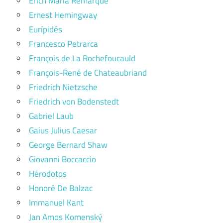
Erich Maria Remarque
Ernest Hemingway
Eurípidés
Francesco Petrarca
François de La Rochefoucauld
François-René de Chateaubriand
Friedrich Nietzsche
Friedrich von Bodenstedt
Gabriel Laub
Gaius Julius Caesar
George Bernard Shaw
Giovanni Boccaccio
Hérodotos
Honoré De Balzac
Immanuel Kant
Jan Amos Komenský