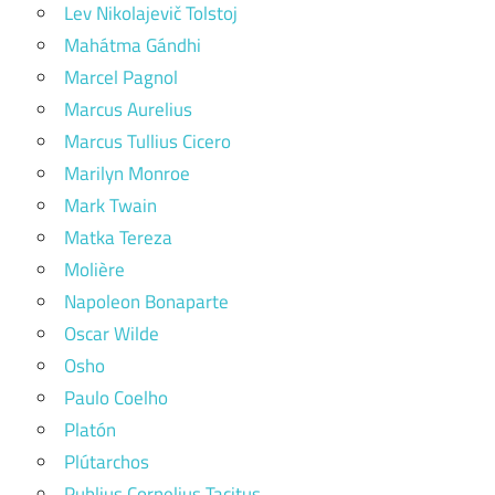
Lev Nikolajevič Tolstoj
Mahátma Gándhi
Marcel Pagnol
Marcus Aurelius
Marcus Tullius Cicero
Marilyn Monroe
Mark Twain
Matka Tereza
Molière
Napoleon Bonaparte
Oscar Wilde
Osho
Paulo Coelho
Platón
Plútarchos
Publius Cornelius Tacitus