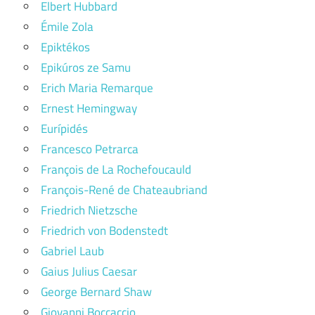
Elbert Hubbard
Émile Zola
Epiktékos
Epikúros ze Samu
Erich Maria Remarque
Ernest Hemingway
Eurípidés
Francesco Petrarca
François de La Rochefoucauld
François-René de Chateaubriand
Friedrich Nietzsche
Friedrich von Bodenstedt
Gabriel Laub
Gaius Julius Caesar
George Bernard Shaw
Giovanni Boccaccio