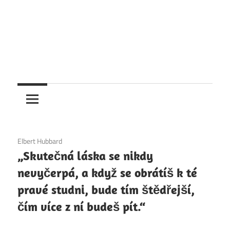
6. 12. 2020
Elbert Hubbard
„Skutečná láska se nikdy
nevyčerpá, a když se obrátíš k té
pravé studni, bude tím štědřejší,
čím více z ní budeš pít.“