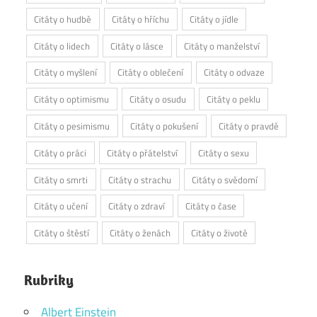
Citáty o hudbě
Citáty o hříchu
Citáty o jídle
Citáty o lidech
Citáty o lásce
Citáty o manželství
Citáty o myšlení
Citáty o oblečení
Citáty o odvaze
Citáty o optimismu
Citáty o osudu
Citáty o peklu
Citáty o pesimismu
Citáty o pokušení
Citáty o pravdě
Citáty o práci
Citáty o přátelství
Citáty o sexu
Citáty o smrti
Citáty o strachu
Citáty o svědomí
Citáty o učení
Citáty o zdraví
Citáty o čase
Citáty o štěstí
Citáty o ženách
Citáty o životě
Rubriky
Albert Einstein