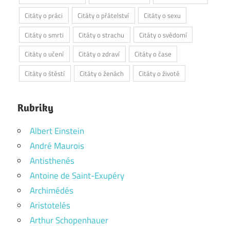
Citáty o práci
Citáty o přátelství
Citáty o sexu
Citáty o smrti
Citáty o strachu
Citáty o svědomí
Citáty o učení
Citáty o zdraví
Citáty o čase
Citáty o štěstí
Citáty o ženách
Citáty o životě
Rubriky
Albert Einstein
André Maurois
Antisthenés
Antoine de Saint-Exupéry
Archimédés
Aristotelés
Arthur Schopenhauer