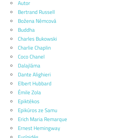
Autor
Bertrand Russell
Božena Němcová
Buddha
Charles Bukowski
Charlie Chaplin
Coco Chanel
Dalajláma
Dante Alighieri
Elbert Hubbard
Émile Zola
Epiktékos
Epikúros ze Samu
Erich Maria Remarque
Ernest Hemingway
Eurípidés