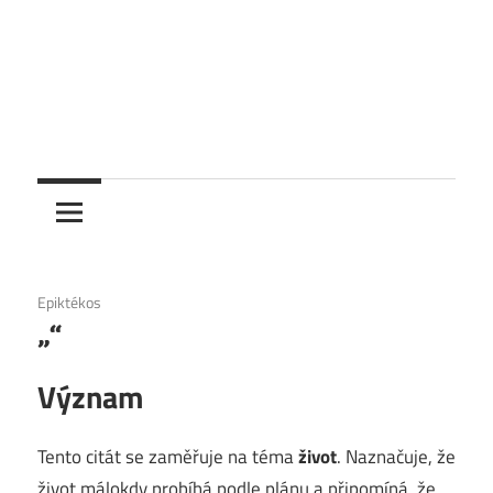
6. 12. 2020
Epiktékos
„“
Význam
Tento citát se zaměřuje na téma
život
. Naznačuje, že
život málokdy probíhá podle plánu a připomíná, že