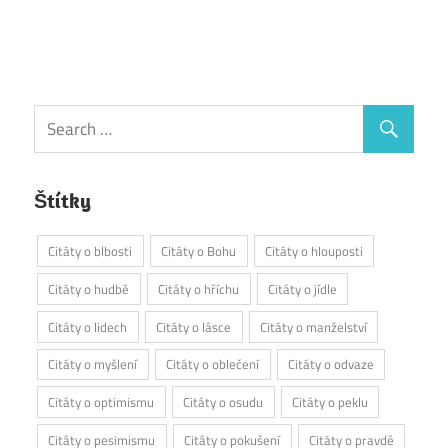
Štítky
Citáty o blbosti
Citáty o Bohu
Citáty o hlouposti
Citáty o hudbě
Citáty o hříchu
Citáty o jídle
Citáty o lidech
Citáty o lásce
Citáty o manželství
Citáty o myšlení
Citáty o oblečení
Citáty o odvaze
Citáty o optimismu
Citáty o osudu
Citáty o peklu
Citáty o pesimismu
Citáty o pokušení
Citáty o pravdě