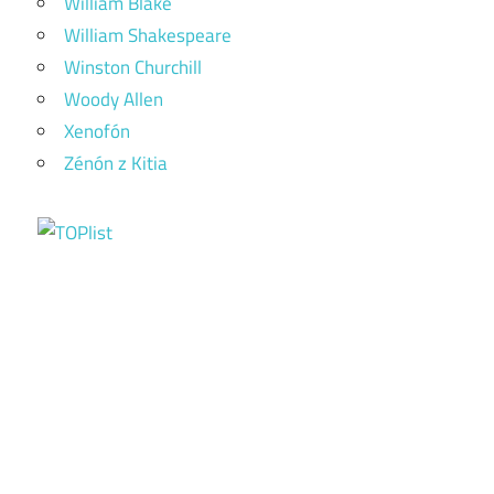
William Blake
William Shakespeare
Winston Churchill
Woody Allen
Xenofón
Zénón z Kitia