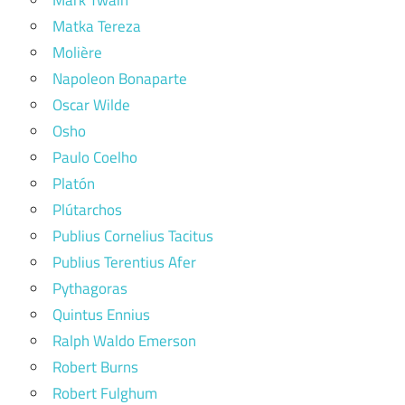
Mark Twain
Matka Tereza
Molière
Napoleon Bonaparte
Oscar Wilde
Osho
Paulo Coelho
Platón
Plútarchos
Publius Cornelius Tacitus
Publius Terentius Afer
Pythagoras
Quintus Ennius
Ralph Waldo Emerson
Robert Burns
Robert Fulghum