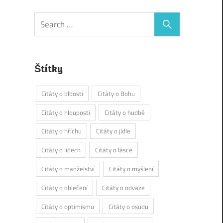
Štítky
Citáty o blbosti
Citáty o Bohu
Citáty o hlouposti
Citáty o hudbě
Citáty o hříchu
Citáty o jídle
Citáty o lidech
Citáty o lásce
Citáty o manželství
Citáty o myšlení
Citáty o oblečení
Citáty o odvaze
Citáty o optimismu
Citáty o osudu