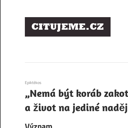
Skip
to
content
Ci
sl
os
6. 12. 2020
Epiktékos
„Nemá být koráb zakot
a život na jediné naděj
Význam