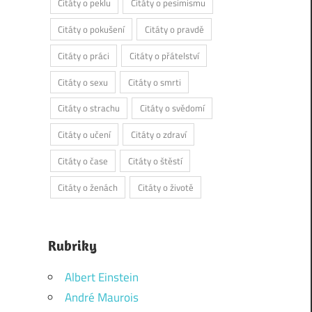
Citáty o peklu
Citáty o pesimismu
Citáty o pokušení
Citáty o pravdě
Citáty o práci
Citáty o přátelství
Citáty o sexu
Citáty o smrti
Citáty o strachu
Citáty o svědomí
Citáty o učení
Citáty o zdraví
Citáty o čase
Citáty o štěstí
Citáty o ženách
Citáty o životě
Rubriky
Albert Einstein
André Maurois