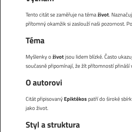
Tento citát se zaměřuje na téma
život
. Naznačuj
přítomný okamžik si zaslouží naši pozornost. P
Téma
Myšlenky o
život
jsou lidem blízké. Často ukazuj
současně připomínají, že žít přítomností přináší 
O autorovi
Citát připisovaný
Epiktékos
patří do široké sbí
jako život.
Styl a struktura