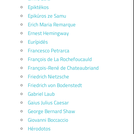
Epiktékos
Epikúros ze Samu
Erich Maria Remarque
Ernest Hemingway
Eurípidés
Francesco Petrarca
François de La Rochefoucauld
François-René de Chateaubriand
Friedrich Nietzsche
Friedrich von Bodenstedt
Gabriel Laub
Gaius Julius Caesar
George Bernard Shaw
Giovanni Boccaccio
Hérodotos