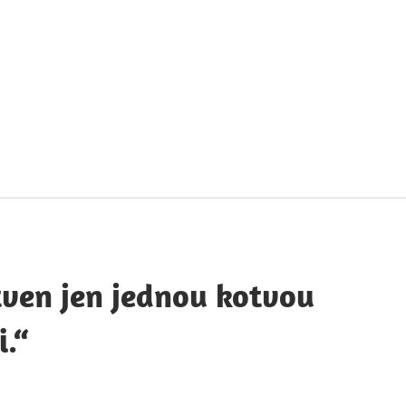
táty
avných
obností
ven jen jednou kotvou
i.“