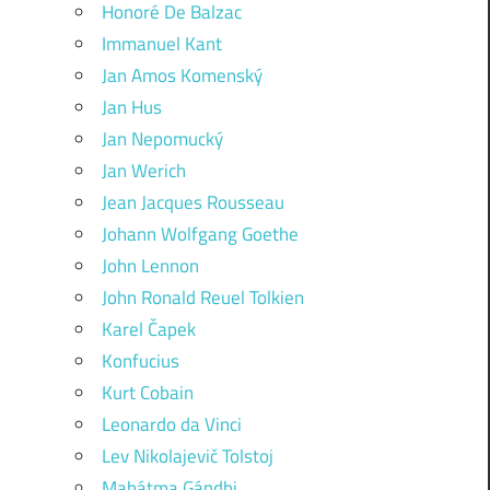
Honoré De Balzac
Immanuel Kant
Jan Amos Komenský
Jan Hus
Jan Nepomucký
Jan Werich
Jean Jacques Rousseau
Johann Wolfgang Goethe
John Lennon
John Ronald Reuel Tolkien
Karel Čapek
Konfucius
Kurt Cobain
Leonardo da Vinci
Lev Nikolajevič Tolstoj
Mahátma Gándhi