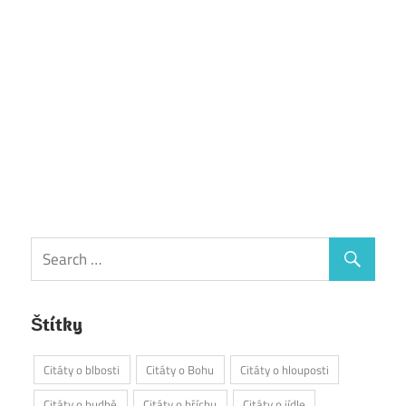
Štítky
Citáty o blbosti
Citáty o Bohu
Citáty o hlouposti
Citáty o hudbě
Citáty o hříchu
Citáty o jídle