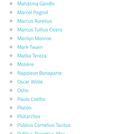
Mahátma Gándhi
Marcel Pagnol
Marcus Aurelius
Marcus Tullius Cicero
Marilyn Monroe
Mark Twain
Matka Tereza
Molière
Napoleon Bonaparte
Oscar Wilde
Osho
Paulo Coelho
Platón
Plútarchos
Publius Cornelius Tacitus
Publius Terentius Afer