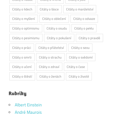
Citáty o lidech
Citáty o lásce
Citáty o manželství
Citáty o myšlení
Citáty o oblečení
Citáty o odvaze
Citáty o optimismu
Citáty o osudu
Citáty o peklu
Citáty o pesimismu
Citáty o pokušení
Citáty o pravdě
Citáty o práci
Citáty o přátelství
Citáty o sexu
Citáty o smrti
Citáty o strachu
Citáty o svědomí
Citáty o učení
Citáty o zdraví
Citáty o čase
Citáty o štěstí
Citáty o ženách
Citáty o životě
Rubriky
Albert Einstein
André Maurois