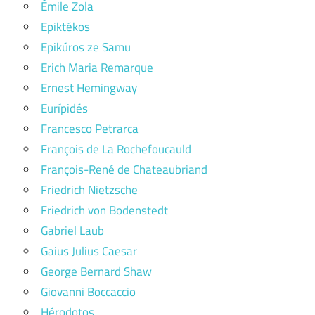
Émile Zola
Epiktékos
Epikúros ze Samu
Erich Maria Remarque
Ernest Hemingway
Eurípidés
Francesco Petrarca
François de La Rochefoucauld
François-René de Chateaubriand
Friedrich Nietzsche
Friedrich von Bodenstedt
Gabriel Laub
Gaius Julius Caesar
George Bernard Shaw
Giovanni Boccaccio
Hérodotos