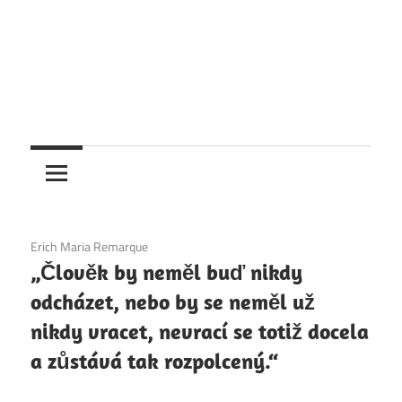
4. 12. 2020
Erich Maria Remarque
„Člověk by neměl buď nikdy
odcházet, nebo by se neměl už
nikdy vracet, nevrací se totiž docela
a zůstává tak rozpolcený.“