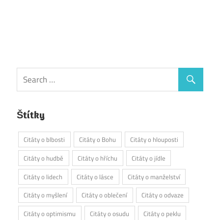
Štítky
Citáty o blbosti
Citáty o Bohu
Citáty o hlouposti
Citáty o hudbě
Citáty o hříchu
Citáty o jídle
Citáty o lidech
Citáty o lásce
Citáty o manželství
Citáty o myšlení
Citáty o oblečení
Citáty o odvaze
Citáty o optimismu
Citáty o osudu
Citáty o peklu