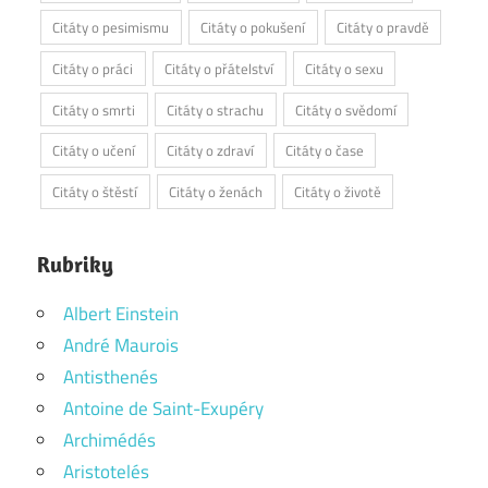
Citáty o pesimismu
Citáty o pokušení
Citáty o pravdě
Citáty o práci
Citáty o přátelství
Citáty o sexu
Citáty o smrti
Citáty o strachu
Citáty o svědomí
Citáty o učení
Citáty o zdraví
Citáty o čase
Citáty o štěstí
Citáty o ženách
Citáty o životě
Rubriky
Albert Einstein
André Maurois
Antisthenés
Antoine de Saint-Exupéry
Archimédés
Aristotelés