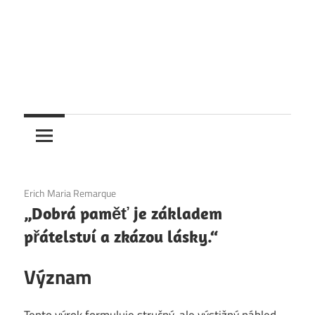
4. 12. 2020
Erich Maria Remarque
„Dobrá paměť je základem
přátelství a zkázou lásky.“
Význam
Tento výrok formuluje stručný, ale výstižný náhled