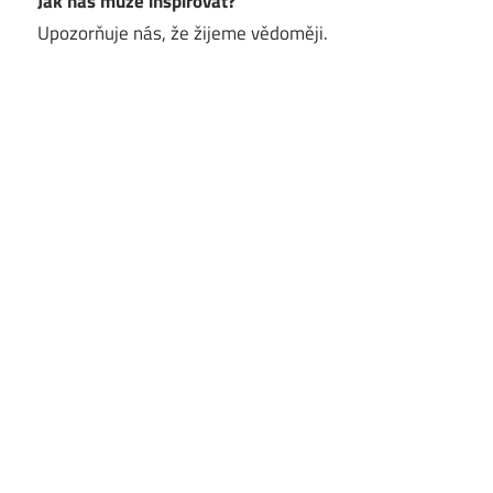
Jak nás může inspirovat?
Upozorňuje nás, že žijeme vědoměji.