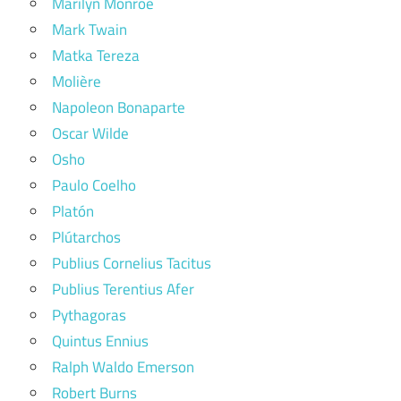
Marilyn Monroe
Mark Twain
Matka Tereza
Molière
Napoleon Bonaparte
Oscar Wilde
Osho
Paulo Coelho
Platón
Plútarchos
Publius Cornelius Tacitus
Publius Terentius Afer
Pythagoras
Quintus Ennius
Ralph Waldo Emerson
Robert Burns