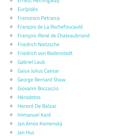
Ernest Hemingway
Eurípidés
Francesco Petrarca
François de La Rochefoucauld
François-René de Chateaubriand
Friedrich Nietzsche
Friedrich von Bodenstedt
Gabriel Laub
Gaius Julius Caesar
George Bernard Shaw
Giovanni Boccaccio
Hérodotos
Honoré De Balzac
Immanuel Kant
Jan Amos Komenský
Jan Hus