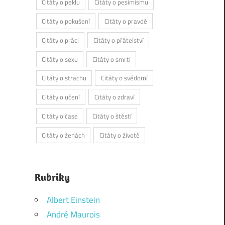
Citáty o peklu
Citáty o pesimismu
Citáty o pokušení
Citáty o pravdě
Citáty o práci
Citáty o přátelství
Citáty o sexu
Citáty o smrti
Citáty o strachu
Citáty o svědomí
Citáty o učení
Citáty o zdraví
Citáty o čase
Citáty o štěstí
Citáty o ženách
Citáty o životě
Rubriky
Albert Einstein
André Maurois