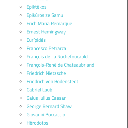
Epiktékos
Epikúros ze Samu
Erich Maria Remarque
Ernest Hemingway
Eurípidés
Francesco Petrarca
François de La Rochefoucauld
François-René de Chateaubriand
Friedrich Nietzsche
Friedrich von Bodenstedt
Gabriel Laub
Gaius Julius Caesar
George Bernard Shaw
Giovanni Boccaccio
Hérodotos