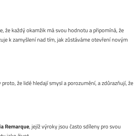
je, že každý okamžik má svou hodnotu a připomíná, že
zuje k zamyšlení nad tím, jak zůstáváme otevření novým
 proto, že lidé hledají smysl a porozumění, a zdůrazňují, že
ria Remarque
, jejíž výroky jsou často sdíleny pro svou
ty jako život.