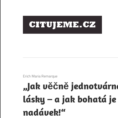
Skip
to
content
Ci
sl
os
4. 12. 2020
Erich Maria Remarque
„Jak věčně jednotvárn
lásky – a jak bohatá j
nadávek!“