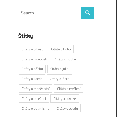
Štítky
Citáty o blbosti
Citáty o Bohu
Citáty o hlouposti
Citáty o hudbě
Citáty o hříchu
Citáty o jídle
Citáty o lidech
Citáty o lásce
Citáty o manželství
Citáty o myšlení
Citáty o oblečení
Citáty o odvaze
Citáty o optimismu
Citáty o osudu