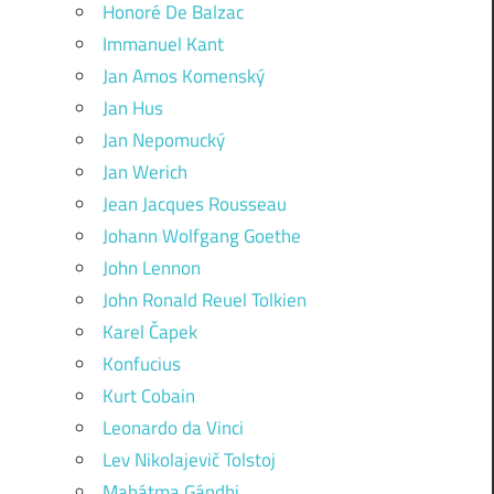
Honoré De Balzac
Immanuel Kant
Jan Amos Komenský
Jan Hus
Jan Nepomucký
Jan Werich
Jean Jacques Rousseau
Johann Wolfgang Goethe
John Lennon
John Ronald Reuel Tolkien
Karel Čapek
Konfucius
Kurt Cobain
Leonardo da Vinci
Lev Nikolajevič Tolstoj
Mahátma Gándhi