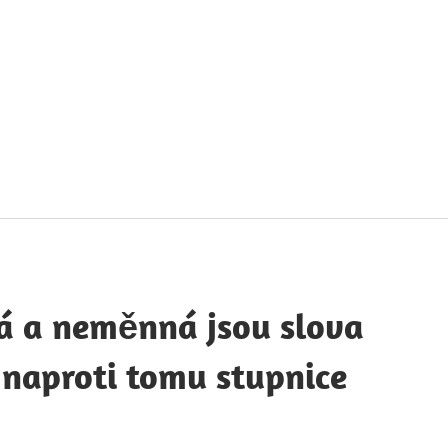
táty
avných
obností
á a neměnná jsou slova
e naproti tomu stupnice