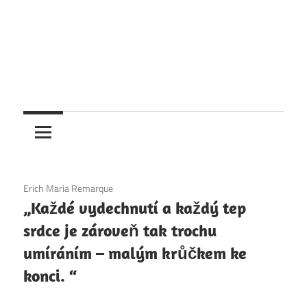
4. 12. 2020
Erich Maria Remarque
„Každé vydechnutí a každý tep
srdce je zároveň tak trochu
umíráním – malým krůčkem ke
konci. “