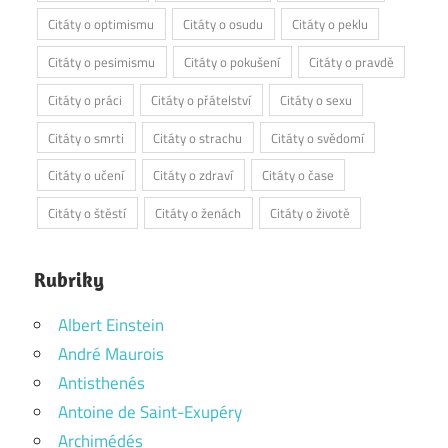
Citáty o optimismu
Citáty o osudu
Citáty o peklu
Citáty o pesimismu
Citáty o pokušení
Citáty o pravdě
Citáty o práci
Citáty o přátelství
Citáty o sexu
Citáty o smrti
Citáty o strachu
Citáty o svědomí
Citáty o učení
Citáty o zdraví
Citáty o čase
Citáty o štěstí
Citáty o ženách
Citáty o životě
Rubriky
Albert Einstein
André Maurois
Antisthenés
Antoine de Saint-Exupéry
Archimédés