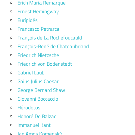
Erich Maria Remarque
Ernest Hemingway
Eurípidés
Francesco Petrarca
François de La Rochefoucauld
François-René de Chateaubriand
Friedrich Nietzsche
Friedrich von Bodenstedt
Gabriel Laub
Gaius Julius Caesar
George Bernard Shaw
Giovanni Boccaccio
Hérodotos
Honoré De Balzac
Immanuel Kant
Jan Amos Komenský