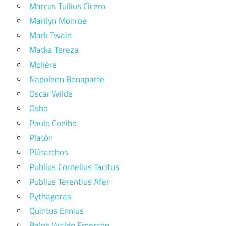
Marcus Tullius Cicero
Marilyn Monroe
Mark Twain
Matka Tereza
Molière
Napoleon Bonaparte
Oscar Wilde
Osho
Paulo Coelho
Platón
Plútarchos
Publius Cornelius Tacitus
Publius Terentius Afer
Pythagoras
Quintus Ennius
Ralph Waldo Emerson