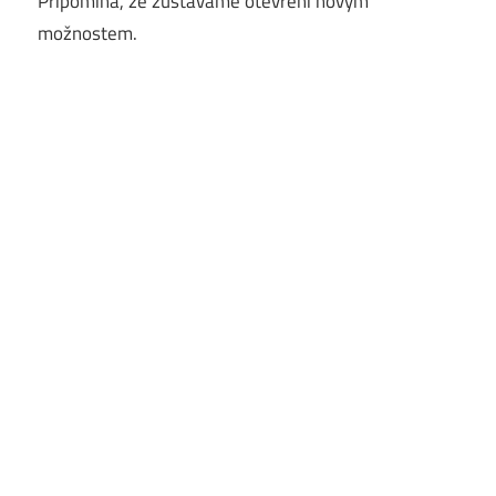
Připomíná, že zůstáváme otevření novým
možnostem.