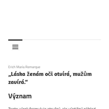
4. 12. 2020
Erich Maria Remarque
„Láska ženám oči otvírá, mužům
zavírá.“
Význam
Tento výrok formuluje stručný, ale výstižný náhled