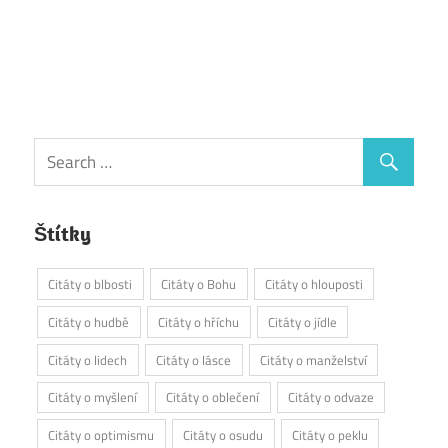
Štítky
Citáty o blbosti
Citáty o Bohu
Citáty o hlouposti
Citáty o hudbě
Citáty o hříchu
Citáty o jídle
Citáty o lidech
Citáty o lásce
Citáty o manželství
Citáty o myšlení
Citáty o oblečení
Citáty o odvaze
Citáty o optimismu
Citáty o osudu
Citáty o peklu