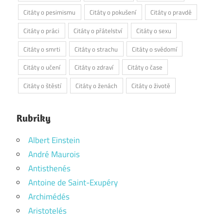
Citáty o pesimismu
Citáty o pokušení
Citáty o pravdě
Citáty o práci
Citáty o přátelství
Citáty o sexu
Citáty o smrti
Citáty o strachu
Citáty o svědomí
Citáty o učení
Citáty o zdraví
Citáty o čase
Citáty o štěstí
Citáty o ženách
Citáty o životě
Rubriky
Albert Einstein
André Maurois
Antisthenés
Antoine de Saint-Exupéry
Archimédés
Aristotelés