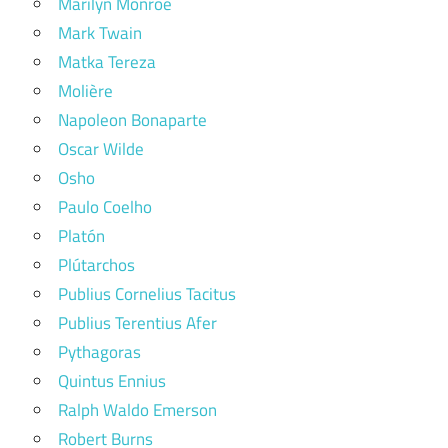
Marilyn Monroe
Mark Twain
Matka Tereza
Molière
Napoleon Bonaparte
Oscar Wilde
Osho
Paulo Coelho
Platón
Plútarchos
Publius Cornelius Tacitus
Publius Terentius Afer
Pythagoras
Quintus Ennius
Ralph Waldo Emerson
Robert Burns