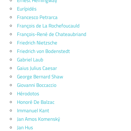
Ernest Hemingway
Eurípidés
Francesco Petrarca
François de La Rochefoucauld
François-René de Chateaubriand
Friedrich Nietzsche
Friedrich von Bodenstedt
Gabriel Laub
Gaius Julius Caesar
George Bernard Shaw
Giovanni Boccaccio
Hérodotos
Honoré De Balzac
Immanuel Kant
Jan Amos Komenský
Jan Hus