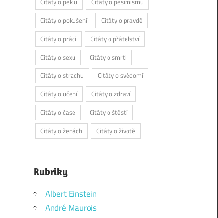
Citáty o peklu
Citáty o pesimismu
Citáty o pokušení
Citáty o pravdě
Citáty o práci
Citáty o přátelství
Citáty o sexu
Citáty o smrti
Citáty o strachu
Citáty o svědomí
Citáty o učení
Citáty o zdraví
Citáty o čase
Citáty o štěstí
Citáty o ženách
Citáty o životě
Rubriky
Albert Einstein
André Maurois