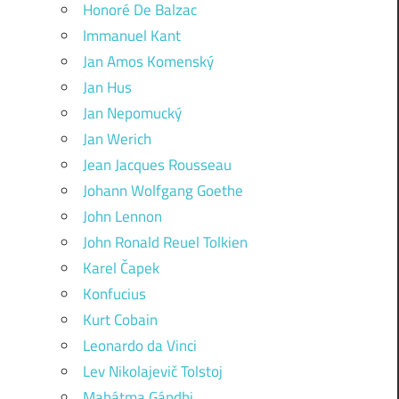
Honoré De Balzac
Immanuel Kant
Jan Amos Komenský
Jan Hus
Jan Nepomucký
Jan Werich
Jean Jacques Rousseau
Johann Wolfgang Goethe
John Lennon
John Ronald Reuel Tolkien
Karel Čapek
Konfucius
Kurt Cobain
Leonardo da Vinci
Lev Nikolajevič Tolstoj
Mahátma Gándhi