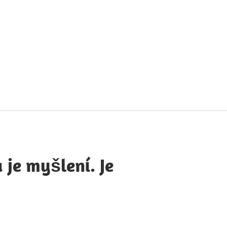
táty
avných
obností
 je myšlení. Je