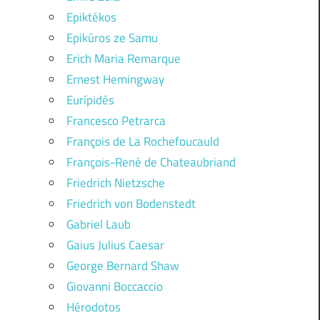
Epiktékos
Epikúros ze Samu
Erich Maria Remarque
Ernest Hemingway
Eurípidés
Francesco Petrarca
François de La Rochefoucauld
François-René de Chateaubriand
Friedrich Nietzsche
Friedrich von Bodenstedt
Gabriel Laub
Gaius Julius Caesar
George Bernard Shaw
Giovanni Boccaccio
Hérodotos