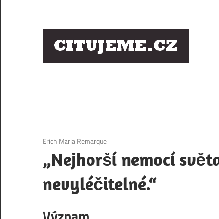
Skip
to
content
Ci
sl
os
4. 12. 2020
Erich Maria Remarque
„Nejhorší nemocí světa
nevyléčitelné.“
Význam