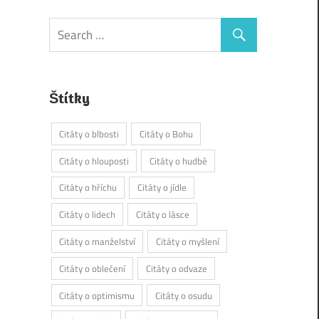
Štítky
Citáty o blbosti
Citáty o Bohu
Citáty o hlouposti
Citáty o hudbě
Citáty o hříchu
Citáty o jídle
Citáty o lidech
Citáty o lásce
Citáty o manželství
Citáty o myšlení
Citáty o oblečení
Citáty o odvaze
Citáty o optimismu
Citáty o osudu