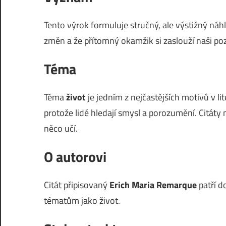
Tento výrok formuluje stručný, ale výstižný náh
změn a že přítomný okamžik si zaslouží naši po
Téma
Téma
život
je jedním z nejčastějších motivů v li
protože lidé hledají smysl a porozumění. Citáty 
něco učí.
O autorovi
Citát připisovaný
Erich Maria Remarque
patří d
tématům jako život.