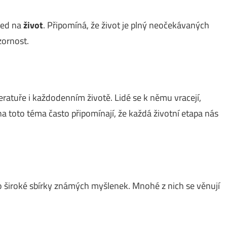
led na
život
. Připomíná, že život je plný neočekávaných
zornost.
teratuře i každodenním životě. Lidé se k němu vracejí,
na toto téma často připomínají, že každá životní etapa nás
o široké sbírky známých myšlenek. Mnohé z nich se věnují