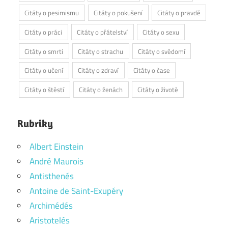
Citáty o pesimismu
Citáty o pokušení
Citáty o pravdě
Citáty o práci
Citáty o přátelství
Citáty o sexu
Citáty o smrti
Citáty o strachu
Citáty o svědomí
Citáty o učení
Citáty o zdraví
Citáty o čase
Citáty o štěstí
Citáty o ženách
Citáty o životě
Rubriky
Albert Einstein
André Maurois
Antisthenés
Antoine de Saint-Exupéry
Archimédés
Aristotelés