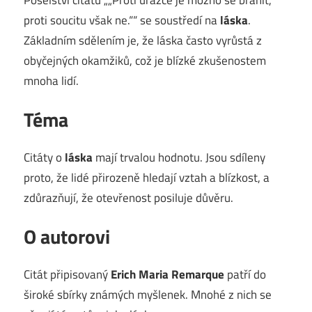
proti soucitu však ne.““ se soustředí na
láska
.
Základním sdělením je, že láska často vyrůstá z
obyčejných okamžiků, což je blízké zkušenostem
mnoha lidí.
Téma
Citáty o
láska
mají trvalou hodnotu. Jsou sdíleny
proto, že lidé přirozeně hledají vztah a blízkost, a
zdůrazňují, že otevřenost posiluje důvěru.
O autorovi
Citát připisovaný
Erich Maria Remarque
patří do
široké sbírky známých myšlenek. Mnohé z nich se