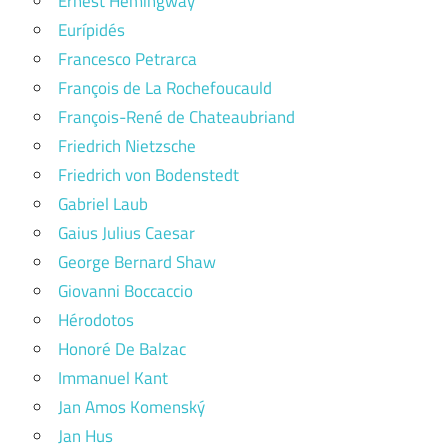
Ernest Hemingway
Eurípidés
Francesco Petrarca
François de La Rochefoucauld
François-René de Chateaubriand
Friedrich Nietzsche
Friedrich von Bodenstedt
Gabriel Laub
Gaius Julius Caesar
George Bernard Shaw
Giovanni Boccaccio
Hérodotos
Honoré De Balzac
Immanuel Kant
Jan Amos Komenský
Jan Hus