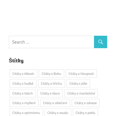
Štítky
Citáty o blbosti
Citáty o Bohu
Citáty o hlouposti
Citáty o hudbě
Citáty o hříchu
Citáty o jídle
Citáty o lidech
Citáty o lásce
Citáty o manželství
Citáty o myšlení
Citáty o oblečení
Citáty o odvaze
Citáty o optimismu
Citáty o osudu
Citáty o peklu