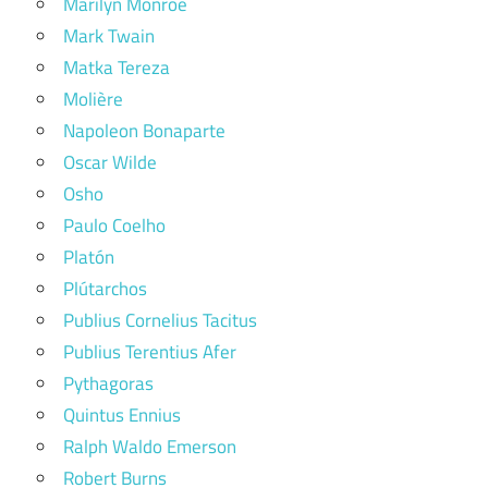
Marilyn Monroe
Mark Twain
Matka Tereza
Molière
Napoleon Bonaparte
Oscar Wilde
Osho
Paulo Coelho
Platón
Plútarchos
Publius Cornelius Tacitus
Publius Terentius Afer
Pythagoras
Quintus Ennius
Ralph Waldo Emerson
Robert Burns