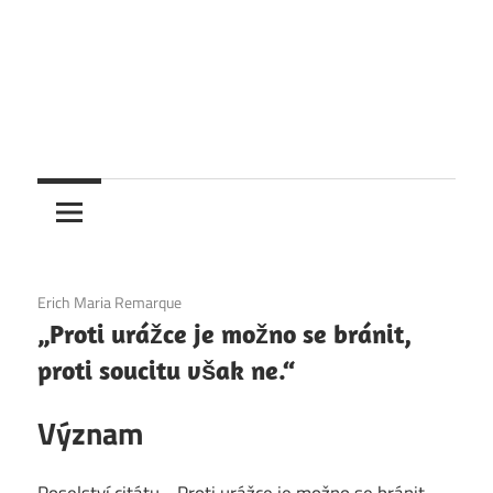
4. 12. 2020
Erich Maria Remarque
„Proti urážce je možno se bránit,
proti soucitu však ne.“
Význam
Poselství citátu „„Proti urážce je možno se bránit,