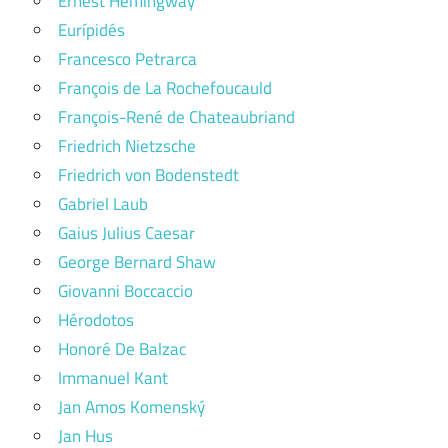
Ernest Hemingway
Eurípidés
Francesco Petrarca
François de La Rochefoucauld
François-René de Chateaubriand
Friedrich Nietzsche
Friedrich von Bodenstedt
Gabriel Laub
Gaius Julius Caesar
George Bernard Shaw
Giovanni Boccaccio
Hérodotos
Honoré De Balzac
Immanuel Kant
Jan Amos Komenský
Jan Hus