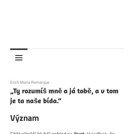
4. 12. 2020
Erich Maria Remarque
„Ty rozumíš mně a já tobě, a v tom
je ta naše bída.“
Význam
Citát přináší hlubší pohled na
život
. Vyjadřuje, že