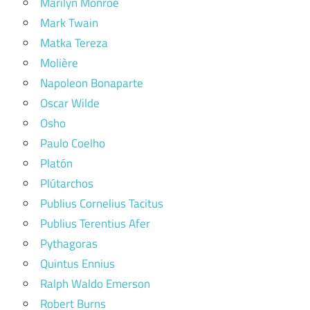
Marilyn Monroe
Mark Twain
Matka Tereza
Molière
Napoleon Bonaparte
Oscar Wilde
Osho
Paulo Coelho
Platón
Plútarchos
Publius Cornelius Tacitus
Publius Terentius Afer
Pythagoras
Quintus Ennius
Ralph Waldo Emerson
Robert Burns