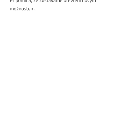
Připomíná, že zůstáváme otevření novým
možnostem.