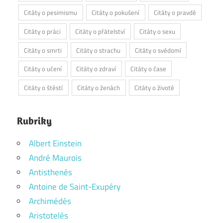
Citáty o pesimismu
Citáty o pokušení
Citáty o pravdě
Citáty o práci
Citáty o přátelství
Citáty o sexu
Citáty o smrti
Citáty o strachu
Citáty o svědomí
Citáty o učení
Citáty o zdraví
Citáty o čase
Citáty o štěstí
Citáty o ženách
Citáty o životě
Rubriky
Albert Einstein
André Maurois
Antisthenés
Antoine de Saint-Exupéry
Archimédés
Aristotelés