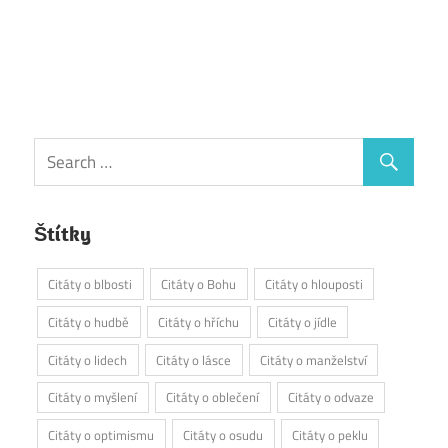
Štítky
Citáty o blbosti
Citáty o Bohu
Citáty o hlouposti
Citáty o hudbě
Citáty o hříchu
Citáty o jídle
Citáty o lidech
Citáty o lásce
Citáty o manželství
Citáty o myšlení
Citáty o oblečení
Citáty o odvaze
Citáty o optimismu
Citáty o osudu
Citáty o peklu