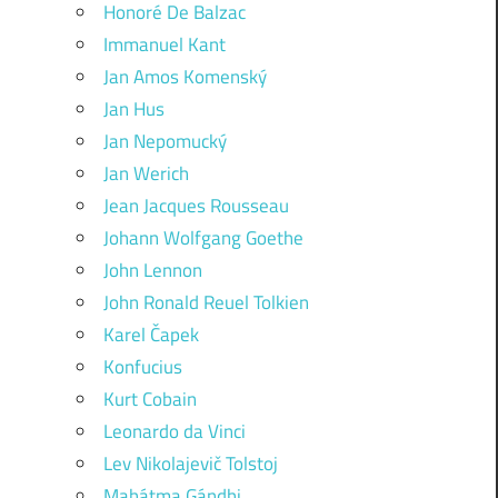
Honoré De Balzac
Immanuel Kant
Jan Amos Komenský
Jan Hus
Jan Nepomucký
Jan Werich
Jean Jacques Rousseau
Johann Wolfgang Goethe
John Lennon
John Ronald Reuel Tolkien
Karel Čapek
Konfucius
Kurt Cobain
Leonardo da Vinci
Lev Nikolajevič Tolstoj
Mahátma Gándhi