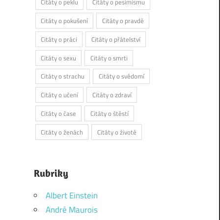
Citáty o peklu
Citáty o pesimismu
Citáty o pokušení
Citáty o pravdě
Citáty o práci
Citáty o přátelství
Citáty o sexu
Citáty o smrti
Citáty o strachu
Citáty o svědomí
Citáty o učení
Citáty o zdraví
Citáty o čase
Citáty o štěstí
Citáty o ženách
Citáty o životě
Rubriky
Albert Einstein
André Maurois