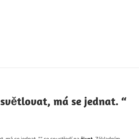
táty
avných
obností
větlovat, má se jednat. “
t, má se jednat. ““ se soustředí na
život
. Základním