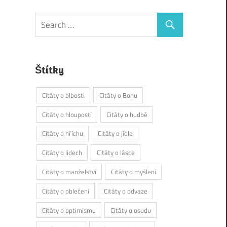
Štítky
Citáty o blbosti
Citáty o Bohu
Citáty o hlouposti
Citáty o hudbě
Citáty o hříchu
Citáty o jídle
Citáty o lidech
Citáty o lásce
Citáty o manželství
Citáty o myšlení
Citáty o oblečení
Citáty o odvaze
Citáty o optimismu
Citáty o osudu