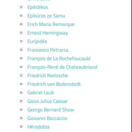
Epiktékos
Epikúros ze Samu
Erich Maria Remarque
Ernest Hemingway
Eurípidés
Francesco Petrarca
François de La Rochefoucauld
François-René de Chateaubriand
Friedrich Nietzsche
Friedrich von Bodenstedt
Gabriel Laub
Gaius Julius Caesar
George Bernard Shaw
Giovanni Boccaccio
Hérodotos