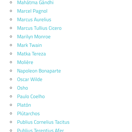
Mahátma Gándhi
Marcel Pagnol
Marcus Aurelius
Marcus Tullius Cicero
Marilyn Monroe
Mark Twain
Matka Tereza
Molière
Napoleon Bonaparte
Oscar Wilde
Osho
Paulo Coelho
Platón
Plútarchos
Publius Cornelius Tacitus
Publius Terentius Afer