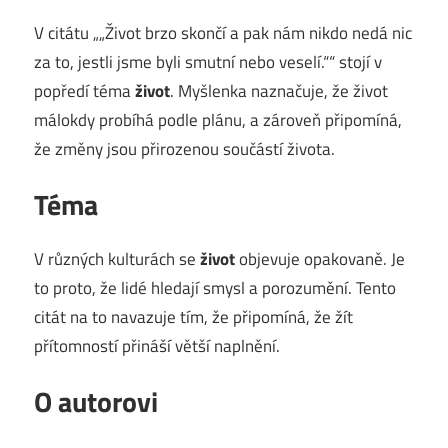
V citátu „„Život brzo skončí a pak nám nikdo nedá nic
za to, jestli jsme byli smutní nebo veselí.““ stojí v
popředí téma
život
. Myšlenka naznačuje, že život
málokdy probíhá podle plánu, a zároveň připomíná,
že změny jsou přirozenou součástí života.
Téma
V různých kulturách se
život
objevuje opakovaně. Je
to proto, že lidé hledají smysl a porozumění. Tento
citát na to navazuje tím, že připomíná, že žít
přítomností přináší větší naplnění.
O autorovi