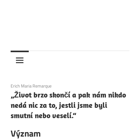
4. 12. 2020
Erich Maria Remarque
„Život brzo skončí a pak nám nikdo
nedá nic za to, jestli jsme byli
smutní nebo veselí.“
Význam