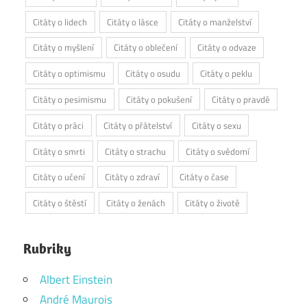
Citáty o lidech
Citáty o lásce
Citáty o manželství
Citáty o myšlení
Citáty o oblečení
Citáty o odvaze
Citáty o optimismu
Citáty o osudu
Citáty o peklu
Citáty o pesimismu
Citáty o pokušení
Citáty o pravdě
Citáty o práci
Citáty o přátelství
Citáty o sexu
Citáty o smrti
Citáty o strachu
Citáty o svědomí
Citáty o učení
Citáty o zdraví
Citáty o čase
Citáty o štěstí
Citáty o ženách
Citáty o životě
Rubriky
Albert Einstein
André Maurois