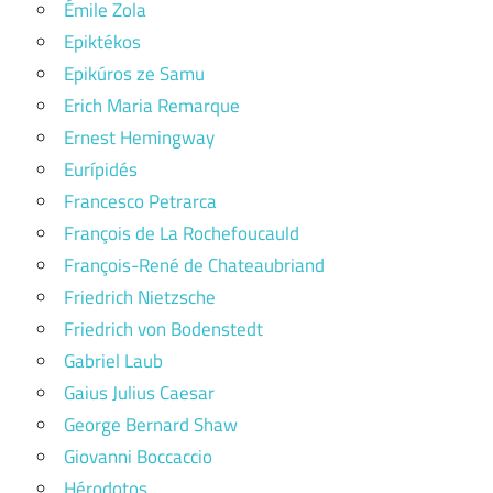
Émile Zola
Epiktékos
Epikúros ze Samu
Erich Maria Remarque
Ernest Hemingway
Eurípidés
Francesco Petrarca
François de La Rochefoucauld
François-René de Chateaubriand
Friedrich Nietzsche
Friedrich von Bodenstedt
Gabriel Laub
Gaius Julius Caesar
George Bernard Shaw
Giovanni Boccaccio
Hérodotos