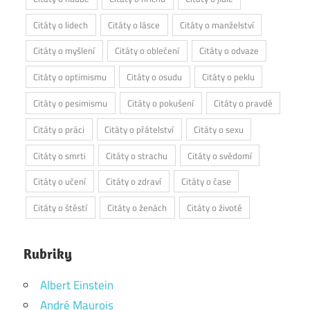
Citáty o lidech
Citáty o lásce
Citáty o manželství
Citáty o myšlení
Citáty o oblečení
Citáty o odvaze
Citáty o optimismu
Citáty o osudu
Citáty o peklu
Citáty o pesimismu
Citáty o pokušení
Citáty o pravdě
Citáty o práci
Citáty o přátelství
Citáty o sexu
Citáty o smrti
Citáty o strachu
Citáty o svědomí
Citáty o učení
Citáty o zdraví
Citáty o čase
Citáty o štěstí
Citáty o ženách
Citáty o životě
Rubriky
Albert Einstein
André Maurois