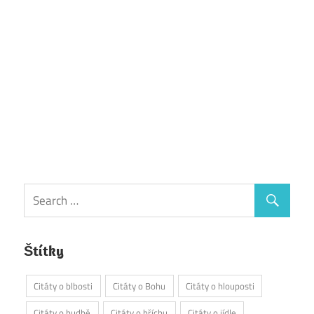
Štítky
Citáty o blbosti
Citáty o Bohu
Citáty o hlouposti
Citáty o hudbě
Citáty o hříchu
Citáty o jídle