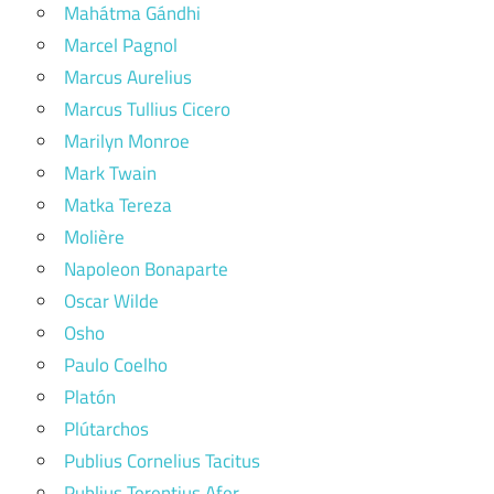
Mahátma Gándhi
Marcel Pagnol
Marcus Aurelius
Marcus Tullius Cicero
Marilyn Monroe
Mark Twain
Matka Tereza
Molière
Napoleon Bonaparte
Oscar Wilde
Osho
Paulo Coelho
Platón
Plútarchos
Publius Cornelius Tacitus
Publius Terentius Afer