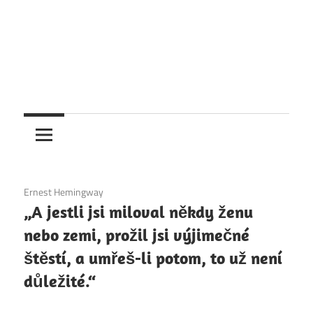
6. 12. 2020
Ernest Hemingway
„A jestli jsi miloval někdy ženu
nebo zemi, prožil jsi výjimečné
štěstí, a umřeš-li potom, to už není
důležité.“