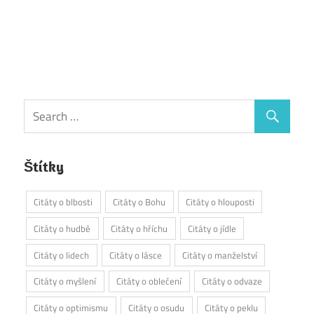
Štítky
Citáty o blbosti
Citáty o Bohu
Citáty o hlouposti
Citáty o hudbě
Citáty o hříchu
Citáty o jídle
Citáty o lidech
Citáty o lásce
Citáty o manželství
Citáty o myšlení
Citáty o oblečení
Citáty o odvaze
Citáty o optimismu
Citáty o osudu
Citáty o peklu