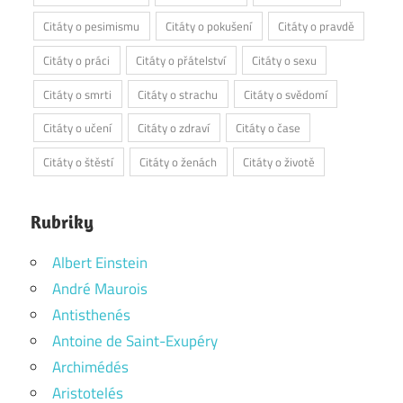
Citáty o pesimismu
Citáty o pokušení
Citáty o pravdě
Citáty o práci
Citáty o přátelství
Citáty o sexu
Citáty o smrti
Citáty o strachu
Citáty o svědomí
Citáty o učení
Citáty o zdraví
Citáty o čase
Citáty o štěstí
Citáty o ženách
Citáty o životě
Rubriky
Albert Einstein
André Maurois
Antisthenés
Antoine de Saint-Exupéry
Archimédés
Aristotelés