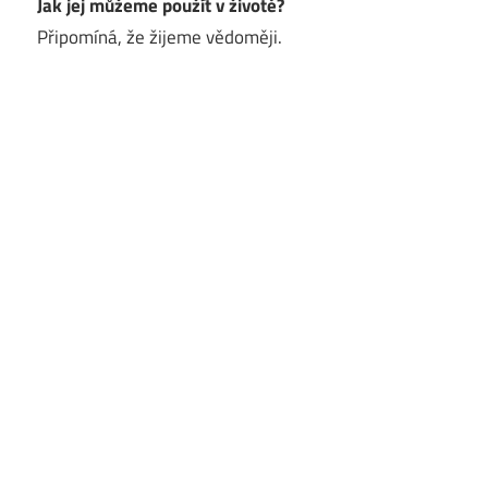
Jak jej můžeme použít v životě?
Připomíná, že žijeme vědoměji.