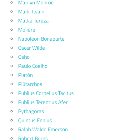
Marilyn Monroe
Mark Twain
Matka Tereza
Molière
Napoleon Bonaparte
Oscar Wilde
Osho
Paulo Coelho
Platón
Plútarchos
Publius Cornelius Tacitus
Publius Terentius Afer
Pythagoras
Quintus Ennius
Ralph Waldo Emerson
Robert Burns