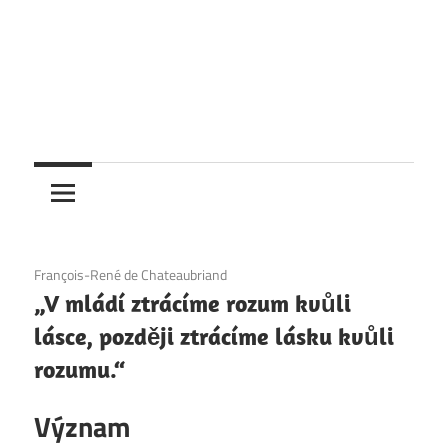
6. 12. 2020
François-René de Chateaubriand
„V mládí ztrácíme rozum kvůli
lásce, později ztrácíme lásku kvůli
rozumu.“
Význam