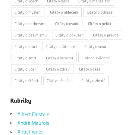
Citáty o lidech
Citáty o lásce
Citáty o manželství
Citáty o myšlení
Citáty o oblečení
Citáty o odvaze
Citáty o optimismu
Citáty o osudu
Citáty o peklu
Citáty o pesimismu
Citáty o pokušení
Citáty o pravdě
Citáty o práci
Citáty o přátelství
Citáty o sexu
Citáty o smrti
Citáty o strachu
Citáty o svědomí
Citáty o učení
Citáty o zdraví
Citáty o čase
Citáty o štěstí
Citáty o ženách
Citáty o životě
Rubriky
Albert Einstein
André Maurois
Antisthenés