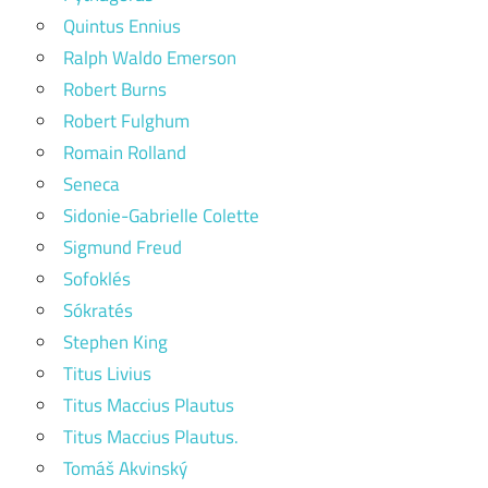
Quintus Ennius
Ralph Waldo Emerson
Robert Burns
Robert Fulghum
Romain Rolland
Seneca
Sidonie-Gabrielle Colette
Sigmund Freud
Sofoklés
Sókratés
Stephen King
Titus Livius
Titus Maccius Plautus
Titus Maccius Plautus.
Tomáš Akvinský