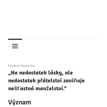
4. 12. 2020
Friedrich Nietzsche
„Ne nedostatek lásky, ale
nedostatek přátelství zaviňuje
nešťastná manželství.“
Význam