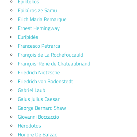
Epiktékos
Epikúros ze Samu
Erich Maria Remarque
Ernest Hemingway
Eurípidés
Francesco Petrarca
François de La Rochefoucauld
François-René de Chateaubriand
Friedrich Nietzsche
Friedrich von Bodenstedt
Gabriel Laub
Gaius Julius Caesar
George Bernard Shaw
Giovanni Boccaccio
Hérodotos
Honoré De Balzac