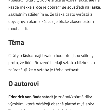
každé měkké srdce je dobré.““ se soustředí na
láska
.
Základním sdělením je, že láska často vyrůstá z
obyčejných okamžiků, což je blízké zkušenostem
mnoha lidí.
Téma
Citáty o
láska
mají trvalou hodnotu. Jsou sdíleny
proto, že lidé přirozeně hledají vztah a blízkost, a
zdůrazňují, že o vztahy je třeba pečovat.
O autorovi
Friedrich von Bodenstedt
je známý/známá díky
výrokům, které odrážejí obecně platné myšlenky.