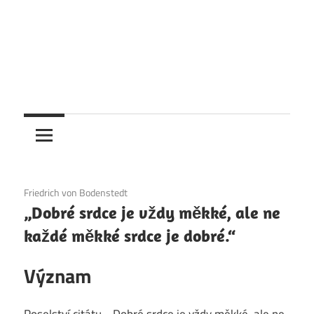
6. 12. 2020
Friedrich von Bodenstedt
„Dobré srdce je vždy měkké, ale ne
každé měkké srdce je dobré.“
Význam
Poselství citátu „„Dobré srdce je vždy měkké, ale ne