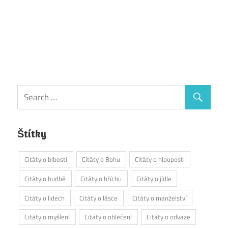
Štítky
Citáty o blbosti
Citáty o Bohu
Citáty o hlouposti
Citáty o hudbě
Citáty o hříchu
Citáty o jídle
Citáty o lidech
Citáty o lásce
Citáty o manželství
Citáty o myšlení
Citáty o oblečení
Citáty o odvaze