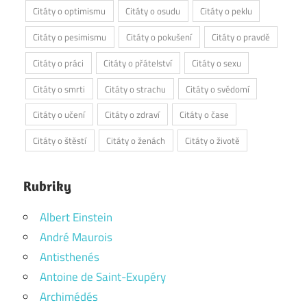
Citáty o optimismu
Citáty o osudu
Citáty o peklu
Citáty o pesimismu
Citáty o pokušení
Citáty o pravdě
Citáty o práci
Citáty o přátelství
Citáty o sexu
Citáty o smrti
Citáty o strachu
Citáty o svědomí
Citáty o učení
Citáty o zdraví
Citáty o čase
Citáty o štěstí
Citáty o ženách
Citáty o životě
Rubriky
Albert Einstein
André Maurois
Antisthenés
Antoine de Saint-Exupéry
Archimédés