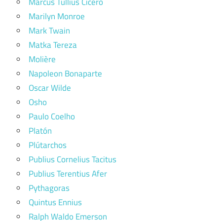
Marcus Tullius Cicero
Marilyn Monroe
Mark Twain
Matka Tereza
Molière
Napoleon Bonaparte
Oscar Wilde
Osho
Paulo Coelho
Platón
Plútarchos
Publius Cornelius Tacitus
Publius Terentius Afer
Pythagoras
Quintus Ennius
Ralph Waldo Emerson