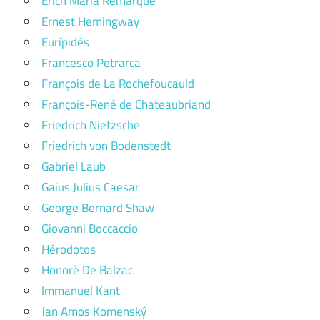
Erich Maria Remarque
Ernest Hemingway
Eurípidés
Francesco Petrarca
François de La Rochefoucauld
François-René de Chateaubriand
Friedrich Nietzsche
Friedrich von Bodenstedt
Gabriel Laub
Gaius Julius Caesar
George Bernard Shaw
Giovanni Boccaccio
Hérodotos
Honoré De Balzac
Immanuel Kant
Jan Amos Komenský