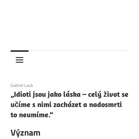
6. 12. 2020
Gabriel Laub
„Idioti jsou jako láska – celý život se
učíme s nimi zacházet a nadosmrti
to neumíme.“
Význam