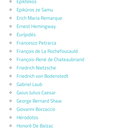
Epiktékos
Epikúros ze Samu
Erich Maria Remarque
Ernest Hemingway
Eurípidés
Francesco Petrarca
François de La Rochefoucauld
François-René de Chateaubriand
Friedrich Nietzsche
Friedrich von Bodenstedt
Gabriel Laub
Gaius Julius Caesar
George Bernard Shaw
Giovanni Boccaccio
Hérodotos
Honoré De Balzac