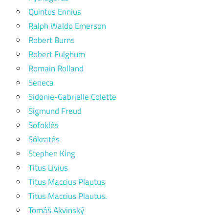
Quintus Ennius
Ralph Waldo Emerson
Robert Burns
Robert Fulghum
Romain Rolland
Seneca
Sidonie-Gabrielle Colette
Sigmund Freud
Sofoklés
Sókratés
Stephen King
Titus Livius
Titus Maccius Plautus
Titus Maccius Plautus.
Tomáš Akvinský