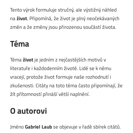
Tento výrok formuluje stručný, ale výstižný náhled
na
život
. Připomíná, že život je plný neočekávaných
změn a že změny jsou přirozenou součástí života.
Téma
Téma
život
je jedním z nejčastějších motivů v
literatuře i každodenním životě. Lidé se k němu
vracejí, protože život formuje naše rozhodnutí i
zkušenosti. Citáty na toto téma často připomínají, že
žít přítomností přináší větší naplnění.
O autorovi
Jméno
Gabriel Laub
se objevuje v řadě sbírek citátů.