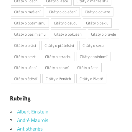
Citáty o lidech
Citáty o lásce
Citáty o manželství
Citáty o myšlení
Citáty o oblečení
Citáty o odvaze
Citáty o optimismu
Citáty o osudu
Citáty o peklu
Citáty o pesimismu
Citáty o pokušení
Citáty o pravdě
Citáty o práci
Citáty o přátelství
Citáty o sexu
Citáty o smrti
Citáty o strachu
Citáty o svědomí
Citáty o učení
Citáty o zdraví
Citáty o čase
Citáty o štěstí
Citáty o ženách
Citáty o životě
Rubriky
Albert Einstein
André Maurois
Antisthenés