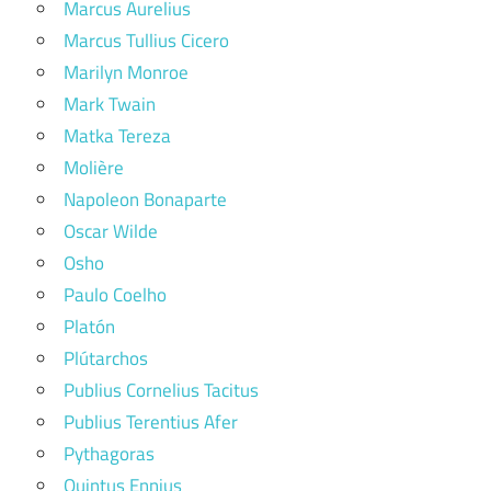
Marcus Aurelius
Marcus Tullius Cicero
Marilyn Monroe
Mark Twain
Matka Tereza
Molière
Napoleon Bonaparte
Oscar Wilde
Osho
Paulo Coelho
Platón
Plútarchos
Publius Cornelius Tacitus
Publius Terentius Afer
Pythagoras
Quintus Ennius