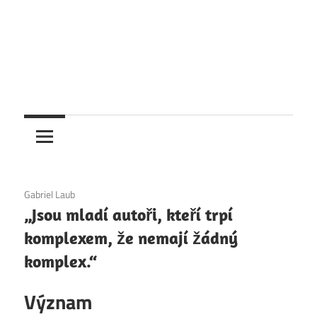
6. 12. 2020
Gabriel Laub
„Jsou mladí autoři, kteří trpí
komplexem, že nemají žádný
komplex.“
Význam