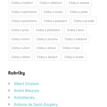
Citáty o myšlení
Citáty o oblečení
Citáty o odvaze
Citáty o optimismu
Citáty o osudu
Citáty o peklu
Citáty o pesimismu
Citáty o pokušení
Citáty o pravdě
Citáty o práci
Citáty o přátelství
Citáty o sexu
Citáty o smrti
Citáty o strachu
Citáty o svědomí
Citáty o učení
Citáty o zdraví
Citáty o čase
Citáty o štěstí
Citáty o ženách
Citáty o životě
Rubriky
Albert Einstein
André Maurois
Antisthenés
Antoine de Saint-Exupéry