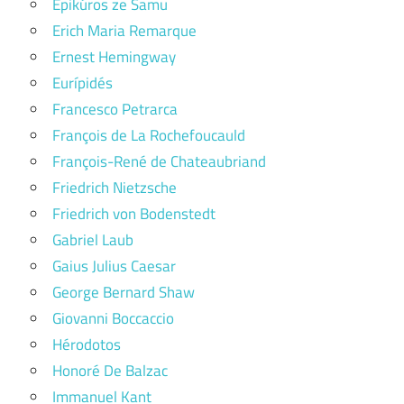
Epikúros ze Samu
Erich Maria Remarque
Ernest Hemingway
Eurípidés
Francesco Petrarca
François de La Rochefoucauld
François-René de Chateaubriand
Friedrich Nietzsche
Friedrich von Bodenstedt
Gabriel Laub
Gaius Julius Caesar
George Bernard Shaw
Giovanni Boccaccio
Hérodotos
Honoré De Balzac
Immanuel Kant