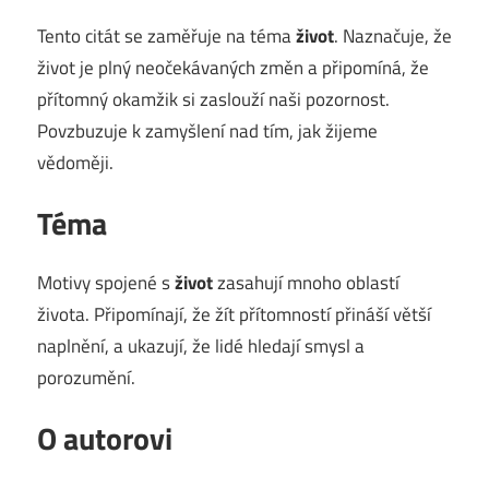
Tento citát se zaměřuje na téma
život
. Naznačuje, že
život je plný neočekávaných změn a připomíná, že
přítomný okamžik si zaslouží naši pozornost.
Povzbuzuje k zamyšlení nad tím, jak žijeme
vědoměji.
Téma
Motivy spojené s
život
zasahují mnoho oblastí
života. Připomínají, že žít přítomností přináší větší
naplnění, a ukazují, že lidé hledají smysl a
porozumění.
O autorovi