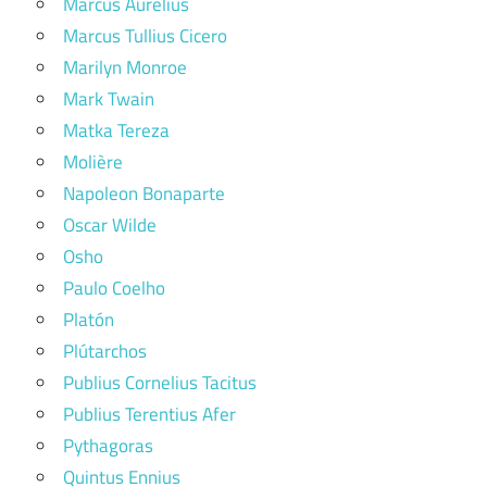
Marcus Aurelius
Marcus Tullius Cicero
Marilyn Monroe
Mark Twain
Matka Tereza
Molière
Napoleon Bonaparte
Oscar Wilde
Osho
Paulo Coelho
Platón
Plútarchos
Publius Cornelius Tacitus
Publius Terentius Afer
Pythagoras
Quintus Ennius