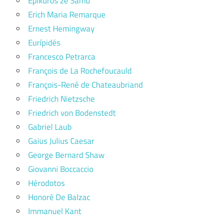
Epikúros ze Samu
Erich Maria Remarque
Ernest Hemingway
Eurípidés
Francesco Petrarca
François de La Rochefoucauld
François-René de Chateaubriand
Friedrich Nietzsche
Friedrich von Bodenstedt
Gabriel Laub
Gaius Julius Caesar
George Bernard Shaw
Giovanni Boccaccio
Hérodotos
Honoré De Balzac
Immanuel Kant