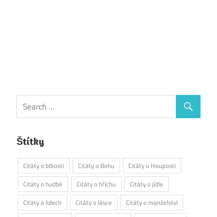
Štítky
Citáty o blbosti
Citáty o Bohu
Citáty o hlouposti
Citáty o hudbě
Citáty o hříchu
Citáty o jídle
Citáty o lidech
Citáty o lásce
Citáty o manželství