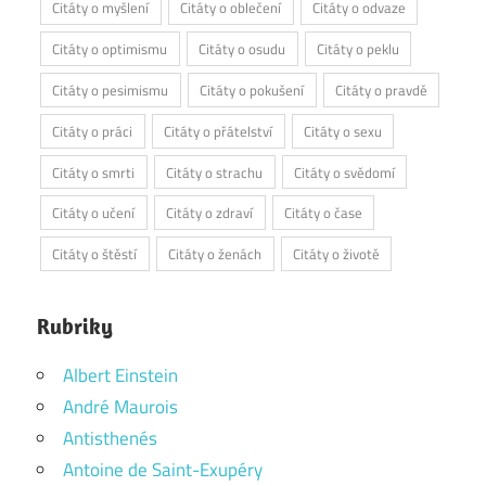
Citáty o myšlení
Citáty o oblečení
Citáty o odvaze
Citáty o optimismu
Citáty o osudu
Citáty o peklu
Citáty o pesimismu
Citáty o pokušení
Citáty o pravdě
Citáty o práci
Citáty o přátelství
Citáty o sexu
Citáty o smrti
Citáty o strachu
Citáty o svědomí
Citáty o učení
Citáty o zdraví
Citáty o čase
Citáty o štěstí
Citáty o ženách
Citáty o životě
Rubriky
Albert Einstein
André Maurois
Antisthenés
Antoine de Saint-Exupéry