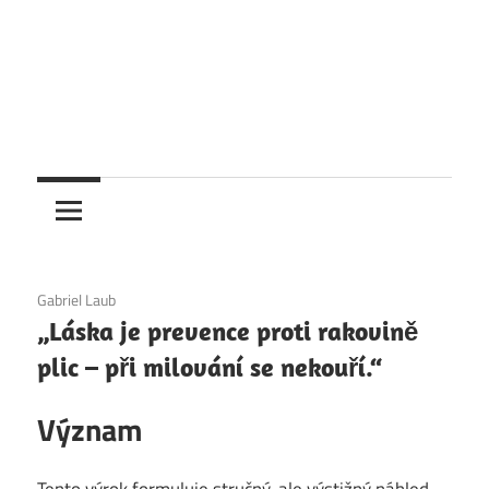
6. 12. 2020
Gabriel Laub
„Láska je prevence proti rakovině
plic – při milování se nekouří.“
Význam
Tento výrok formuluje stručný, ale výstižný náhled