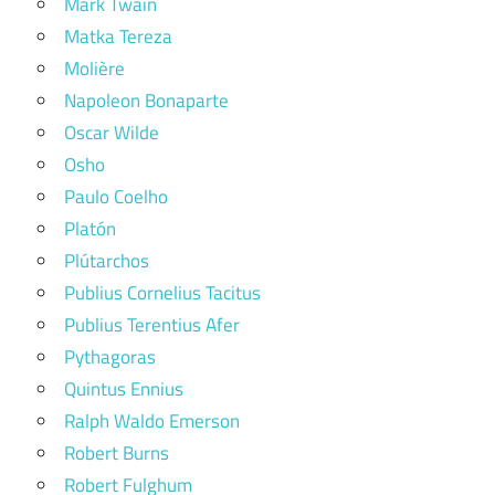
Mark Twain
Matka Tereza
Molière
Napoleon Bonaparte
Oscar Wilde
Osho
Paulo Coelho
Platón
Plútarchos
Publius Cornelius Tacitus
Publius Terentius Afer
Pythagoras
Quintus Ennius
Ralph Waldo Emerson
Robert Burns
Robert Fulghum