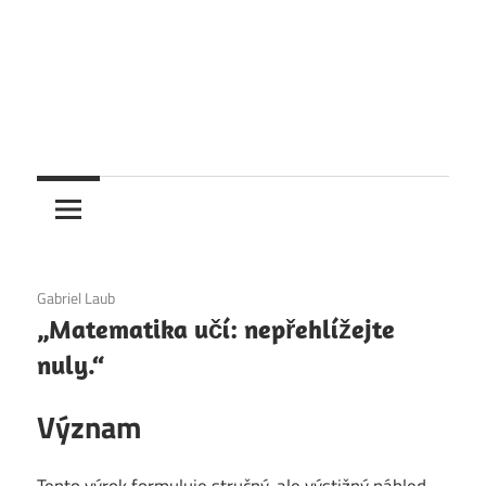
6. 12. 2020
Gabriel Laub
„Matematika učí: nepřehlížejte
nuly.“
Význam
Tento výrok formuluje stručný, ale výstižný náhled