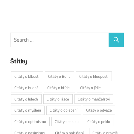
Štítky
Citáty o blbosti
Citáty o Bohu
Citáty o hlouposti
Citáty o hudbě
Citáty o hříchu
Citáty o jídle
Citáty o lidech
Citáty o lásce
Citáty o manželství
Citáty o myšlení
Citáty o oblečení
Citáty o odvaze
Citáty o optimismu
Citáty o osudu
Citáty o peklu
Citáty o pesimismu
Citáty o pokušení
Citáty o pravdě