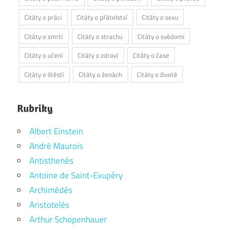
Citáty o práci
Citáty o přátelství
Citáty o sexu
Citáty o smrti
Citáty o strachu
Citáty o svědomí
Citáty o učení
Citáty o zdraví
Citáty o čase
Citáty o štěstí
Citáty o ženách
Citáty o životě
Rubriky
Albert Einstein
André Maurois
Antisthenés
Antoine de Saint-Exupéry
Archimédés
Aristotelés
Arthur Schopenhauer