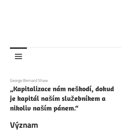
6. 12. 2020
George Bernard Shaw
„Kapitalizace nám neškodí, dokud
je kapitál naším služebníkem a
nikoliv naším pánem.“
Význam