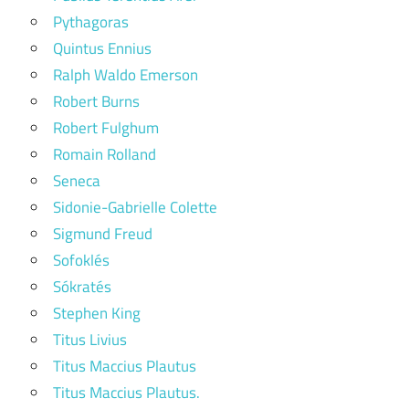
Pythagoras
Quintus Ennius
Ralph Waldo Emerson
Robert Burns
Robert Fulghum
Romain Rolland
Seneca
Sidonie-Gabrielle Colette
Sigmund Freud
Sofoklés
Sókratés
Stephen King
Titus Livius
Titus Maccius Plautus
Titus Maccius Plautus.