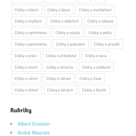
Citáty o lidech
Citáty o lásce
Citáty o manželství
Citáty o myšlení
Citáty o oblečení
Citáty o odvaze
Citáty o optimismu
Citáty o osudu
Citáty o peklu
Citáty o pesimismu
Citáty o pokušení
Citáty o pravdě
Citáty o práci
Citáty o přátelství
Citáty o sexu
Citáty o smrti
Citáty o strachu
Citáty o svědomí
Citáty o učení
Citáty o zdraví
Citáty o čase
Citáty o štěstí
Citáty o ženách
Citáty o životě
Rubriky
Albert Einstein
André Maurois