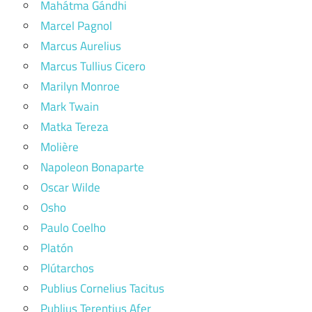
Mahátma Gándhi
Marcel Pagnol
Marcus Aurelius
Marcus Tullius Cicero
Marilyn Monroe
Mark Twain
Matka Tereza
Molière
Napoleon Bonaparte
Oscar Wilde
Osho
Paulo Coelho
Platón
Plútarchos
Publius Cornelius Tacitus
Publius Terentius Afer