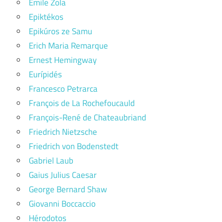
Émile Zola
Epiktékos
Epikúros ze Samu
Erich Maria Remarque
Ernest Hemingway
Eurípidés
Francesco Petrarca
François de La Rochefoucauld
François-René de Chateaubriand
Friedrich Nietzsche
Friedrich von Bodenstedt
Gabriel Laub
Gaius Julius Caesar
George Bernard Shaw
Giovanni Boccaccio
Hérodotos