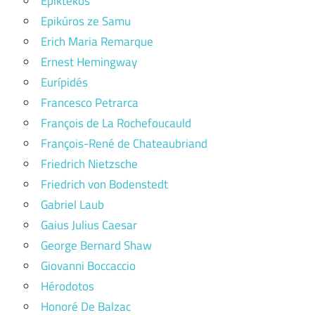
Epiktékos
Epikúros ze Samu
Erich Maria Remarque
Ernest Hemingway
Eurípidés
Francesco Petrarca
François de La Rochefoucauld
François-René de Chateaubriand
Friedrich Nietzsche
Friedrich von Bodenstedt
Gabriel Laub
Gaius Julius Caesar
George Bernard Shaw
Giovanni Boccaccio
Hérodotos
Honoré De Balzac