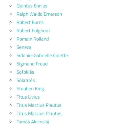
Quintus Ennius
Ralph Waldo Emerson
Robert Burns
Robert Fulghum
Romain Rolland
Seneca
Sidonie-Gabrielle Colette
Sigmund Freud
Sofoklés
Sókratés
Stephen King
Titus Livius
Titus Maccius Plautus
Titus Maccius Plautus.
Tomáš Akvinský