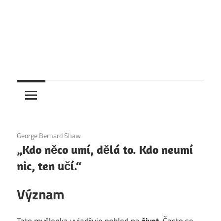
6. 12. 2020
George Bernard Shaw
„Kdo něco umí, dělá to. Kdo neumí
nic, ten učí.“
Význam
Tato myšlenka vyjadřuje pohled na
život
. Často se