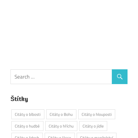
Štítky
Citáty o blbosti
Citáty o Bohu
Citáty o hlouposti
Citáty o hudbě
Citáty o hříchu
Citáty o jídle
Citáty o lidech
Citáty o lásce
Citáty o manželství