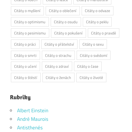
Citáty o myšlení
Citáty o oblečení
Citáty o odvaze
Citáty o optimismu
Citáty o osudu
Citáty o peklu
Citáty o pesimismu
Citáty o pokušení
Citáty o pravdě
Citáty o práci
Citáty o přátelství
Citáty o sexu
Citáty o smrti
Citáty o strachu
Citáty o svědomí
Citáty o učení
Citáty o zdraví
Citáty o čase
Citáty o štěstí
Citáty o ženách
Citáty o životě
Rubriky
Albert Einstein
André Maurois
Antisthenés