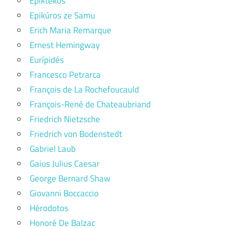
Epiktékos
Epikúros ze Samu
Erich Maria Remarque
Ernest Hemingway
Eurípidés
Francesco Petrarca
François de La Rochefoucauld
François-René de Chateaubriand
Friedrich Nietzsche
Friedrich von Bodenstedt
Gabriel Laub
Gaius Julius Caesar
George Bernard Shaw
Giovanni Boccaccio
Hérodotos
Honoré De Balzac