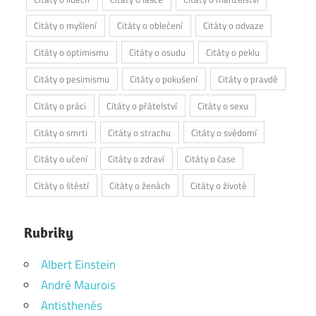
Citáty o myšlení
Citáty o oblečení
Citáty o odvaze
Citáty o optimismu
Citáty o osudu
Citáty o peklu
Citáty o pesimismu
Citáty o pokušení
Citáty o pravdě
Citáty o práci
Citáty o přátelství
Citáty o sexu
Citáty o smrti
Citáty o strachu
Citáty o svědomí
Citáty o učení
Citáty o zdraví
Citáty o čase
Citáty o štěstí
Citáty o ženách
Citáty o životě
Rubriky
Albert Einstein
André Maurois
Antisthenés