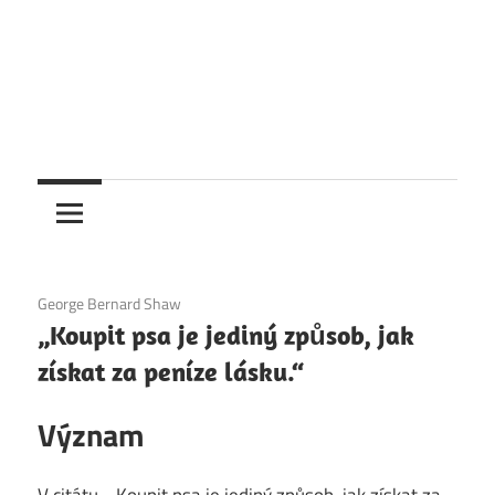
6. 12. 2020
George Bernard Shaw
„Koupit psa je jediný způsob, jak
získat za peníze lásku.“
Význam
V citátu „„Koupit psa je jediný způsob, jak získat za