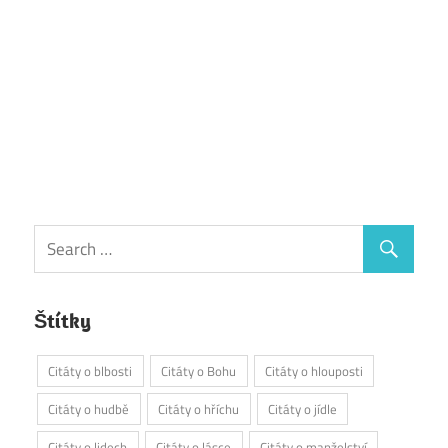
Štítky
Citáty o blbosti
Citáty o Bohu
Citáty o hlouposti
Citáty o hudbě
Citáty o hříchu
Citáty o jídle
Citáty o lidech
Citáty o lásce
Citáty o manželství