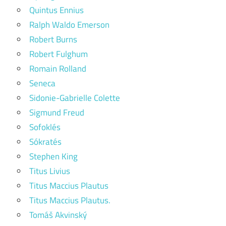
Quintus Ennius
Ralph Waldo Emerson
Robert Burns
Robert Fulghum
Romain Rolland
Seneca
Sidonie-Gabrielle Colette
Sigmund Freud
Sofoklés
Sókratés
Stephen King
Titus Livius
Titus Maccius Plautus
Titus Maccius Plautus.
Tomáš Akvinský