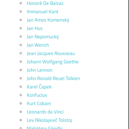
Honoré De Balzac
Immanuel Kant
Jan Amos Komenský
Jan Hus
Jan Nepomucký
Jan Werich
Jean Jacques Rousseau
Johann Wolfgang Goethe
John Lennon
John Ronald Reuel Tolkien
Karel Čapek
Konfucius
Kurt Cobain
Leonardo da Vinci
Lev Nikolajevič Tolstoj
Mahátma Gándhi