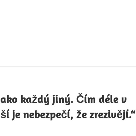
táty
avných
obností
jako každý jiný. Čím déle v
í je nebezpečí, že zrezivějí.“