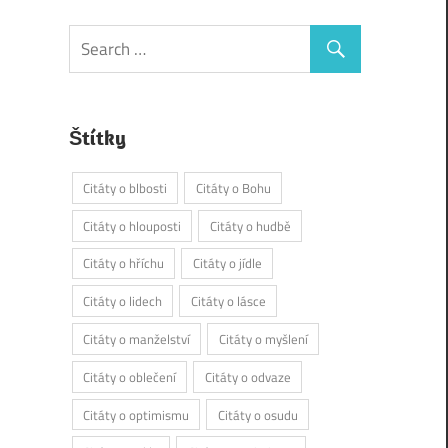
Štítky
Citáty o blbosti
Citáty o Bohu
Citáty o hlouposti
Citáty o hudbě
Citáty o hříchu
Citáty o jídle
Citáty o lidech
Citáty o lásce
Citáty o manželství
Citáty o myšlení
Citáty o oblečení
Citáty o odvaze
Citáty o optimismu
Citáty o osudu