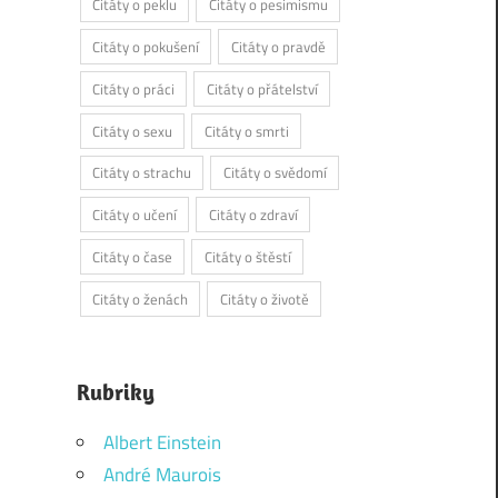
Citáty o peklu
Citáty o pesimismu
Citáty o pokušení
Citáty o pravdě
Citáty o práci
Citáty o přátelství
Citáty o sexu
Citáty o smrti
Citáty o strachu
Citáty o svědomí
Citáty o učení
Citáty o zdraví
Citáty o čase
Citáty o štěstí
Citáty o ženách
Citáty o životě
Rubriky
Albert Einstein
André Maurois