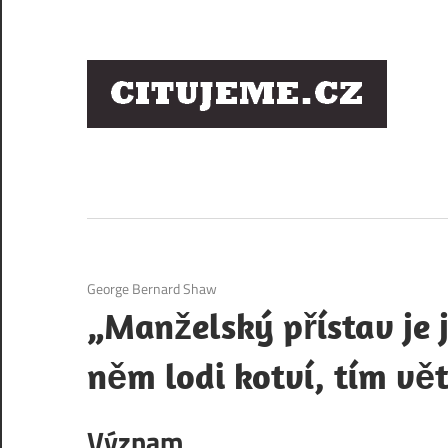
Skip
to
content
Ci
sl
os
6. 12. 2020
George Bernard Shaw
„Manželský přístav je 
něm lodi kotví, tím větš
Význam