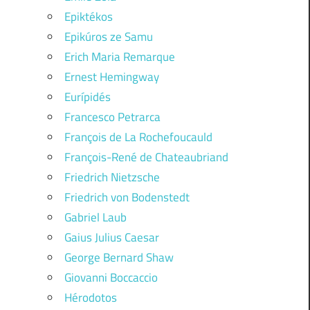
Epiktékos
Epikúros ze Samu
Erich Maria Remarque
Ernest Hemingway
Eurípidés
Francesco Petrarca
François de La Rochefoucauld
François-René de Chateaubriand
Friedrich Nietzsche
Friedrich von Bodenstedt
Gabriel Laub
Gaius Julius Caesar
George Bernard Shaw
Giovanni Boccaccio
Hérodotos