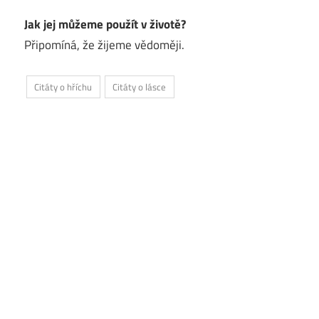
Jak jej můžeme použít v životě?
Připomíná, že žijeme vědoměji.
Citáty o hříchu
Citáty o lásce