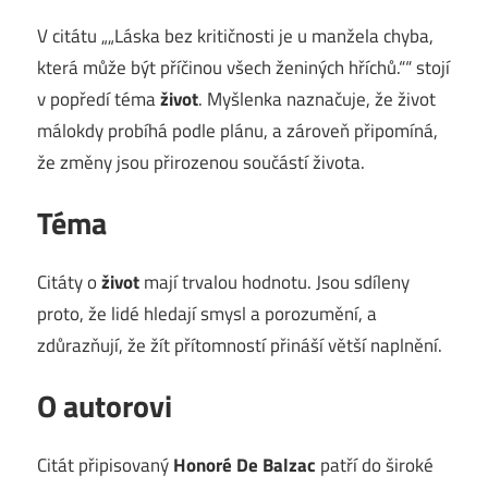
V citátu „„Láska bez kritičnosti je u manžela chyba,
která může být příčinou všech ženiných hříchů.““ stojí
v popředí téma
život
. Myšlenka naznačuje, že život
málokdy probíhá podle plánu, a zároveň připomíná,
že změny jsou přirozenou součástí života.
Téma
Citáty o
život
mají trvalou hodnotu. Jsou sdíleny
proto, že lidé hledají smysl a porozumění, a
zdůrazňují, že žít přítomností přináší větší naplnění.
O autorovi
Citát připisovaný
Honoré De Balzac
patří do široké