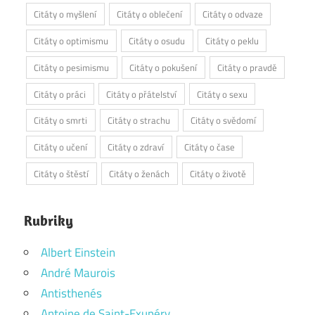
Citáty o myšlení
Citáty o oblečení
Citáty o odvaze
Citáty o optimismu
Citáty o osudu
Citáty o peklu
Citáty o pesimismu
Citáty o pokušení
Citáty o pravdě
Citáty o práci
Citáty o přátelství
Citáty o sexu
Citáty o smrti
Citáty o strachu
Citáty o svědomí
Citáty o učení
Citáty o zdraví
Citáty o čase
Citáty o štěstí
Citáty o ženách
Citáty o životě
Rubriky
Albert Einstein
André Maurois
Antisthenés
Antoine de Saint-Exupéry