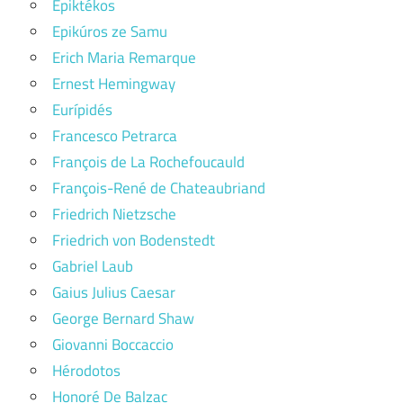
Epiktékos
Epikúros ze Samu
Erich Maria Remarque
Ernest Hemingway
Eurípidés
Francesco Petrarca
François de La Rochefoucauld
François-René de Chateaubriand
Friedrich Nietzsche
Friedrich von Bodenstedt
Gabriel Laub
Gaius Julius Caesar
George Bernard Shaw
Giovanni Boccaccio
Hérodotos
Honoré De Balzac