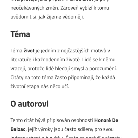
neočekávaných změn. Zároveň vybízí k tomu
uvědomit si, jak žijeme vědoměji.
Téma
Téma
život
je jedním z nejčastějších motivů v
literatuře i každodenním životě. Lidé se k němu
vracejí, protože lidé hledají smysl a porozumění.
Citáty na toto téma často připomínají, že každá
životní etapa nás něco učí.
O autorovi
Tento citát bývá připisován osobnosti
Honoré De
Balzac
, jejíž výroky jsou často sdíleny pro svou
jednoduchost a hloubku. Často se spojují s tématy