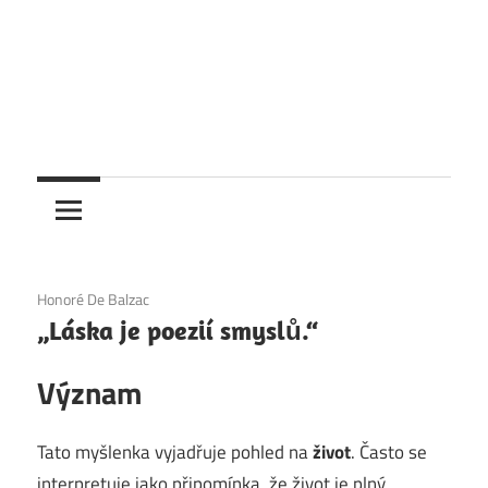
1. 12. 2020
Honoré De Balzac
„Láska je poezií smyslů.“
Význam
Tato myšlenka vyjadřuje pohled na
život
. Často se
interpretuje jako připomínka, že život je plný