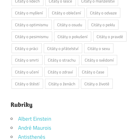
Citáty o lidech
Citáty o lásce
Citáty o manželství
Citáty o myšlení
Citáty o oblečení
Citáty o odvaze
Citáty o optimismu
Citáty o osudu
Citáty o peklu
Citáty o pesimismu
Citáty o pokušení
Citáty o pravdě
Citáty o práci
Citáty o přátelství
Citáty o sexu
Citáty o smrti
Citáty o strachu
Citáty o svědomí
Citáty o učení
Citáty o zdraví
Citáty o čase
Citáty o štěstí
Citáty o ženách
Citáty o životě
Rubriky
Albert Einstein
André Maurois
Antisthenés