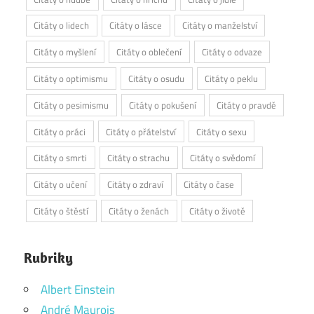
Citáty o lidech
Citáty o lásce
Citáty o manželství
Citáty o myšlení
Citáty o oblečení
Citáty o odvaze
Citáty o optimismu
Citáty o osudu
Citáty o peklu
Citáty o pesimismu
Citáty o pokušení
Citáty o pravdě
Citáty o práci
Citáty o přátelství
Citáty o sexu
Citáty o smrti
Citáty o strachu
Citáty o svědomí
Citáty o učení
Citáty o zdraví
Citáty o čase
Citáty o štěstí
Citáty o ženách
Citáty o životě
Rubriky
Albert Einstein
André Maurois