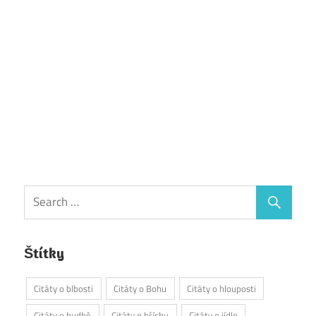
Štítky
Citáty o blbosti
Citáty o Bohu
Citáty o hlouposti
Citáty o hudbě
Citáty o hříchu
Citáty o jídle