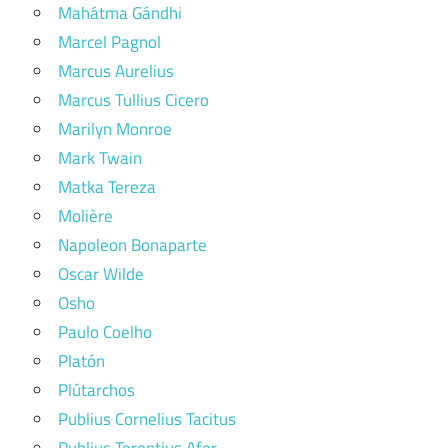
Mahátma Gándhi
Marcel Pagnol
Marcus Aurelius
Marcus Tullius Cicero
Marilyn Monroe
Mark Twain
Matka Tereza
Molière
Napoleon Bonaparte
Oscar Wilde
Osho
Paulo Coelho
Platón
Plútarchos
Publius Cornelius Tacitus
Publius Terentius Afer