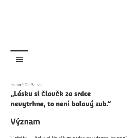
1. 12. 2020
Honoré De Balzac
„Lásku si člověk za srdce
nevytrhne, to není bolavý zub.“
Význam
V citátu „„Lásku si člověk za srdce nevytrhne, to není