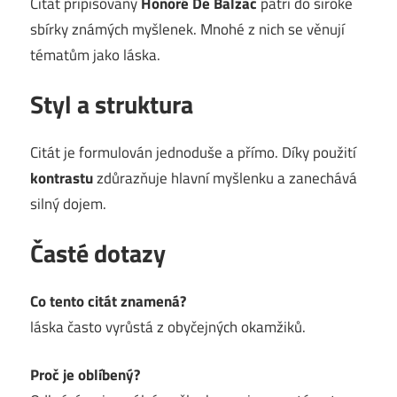
Citát připisovaný
Honoré De Balzac
patří do široké
sbírky známých myšlenek. Mnohé z nich se věnují
tématům jako láska.
Styl a struktura
Citát je formulován jednoduše a přímo. Díky použití
kontrastu
zdůrazňuje hlavní myšlenku a zanechává
silný dojem.
Časté dotazy
Co tento citát znamená?
láska často vyrůstá z obyčejných okamžiků.
Proč je oblíbený?