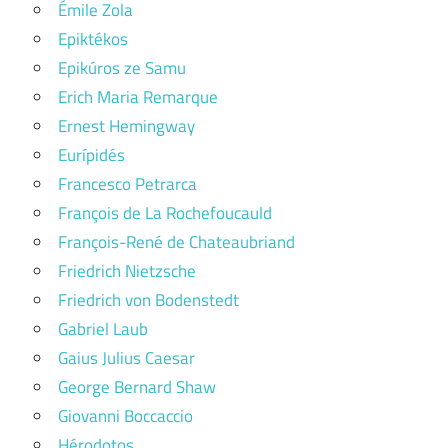
Émile Zola
Epiktékos
Epikúros ze Samu
Erich Maria Remarque
Ernest Hemingway
Eurípidés
Francesco Petrarca
François de La Rochefoucauld
François-René de Chateaubriand
Friedrich Nietzsche
Friedrich von Bodenstedt
Gabriel Laub
Gaius Julius Caesar
George Bernard Shaw
Giovanni Boccaccio
Hérodotos