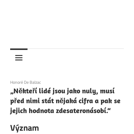
1. 12. 2020
Honoré De Balzac
„Někteří lidé jsou jako nuly, musí
před nimi stát nějaká cifra a pak se
jejich hodnota zdesateronásobí.“
Význam