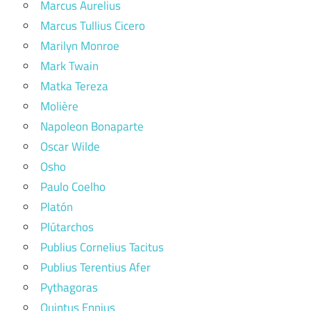
Marcus Aurelius
Marcus Tullius Cicero
Marilyn Monroe
Mark Twain
Matka Tereza
Molière
Napoleon Bonaparte
Oscar Wilde
Osho
Paulo Coelho
Platón
Plútarchos
Publius Cornelius Tacitus
Publius Terentius Afer
Pythagoras
Quintus Ennius