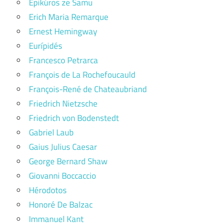
Epikúros ze Samu
Erich Maria Remarque
Ernest Hemingway
Eurípidés
Francesco Petrarca
François de La Rochefoucauld
François-René de Chateaubriand
Friedrich Nietzsche
Friedrich von Bodenstedt
Gabriel Laub
Gaius Julius Caesar
George Bernard Shaw
Giovanni Boccaccio
Hérodotos
Honoré De Balzac
Immanuel Kant