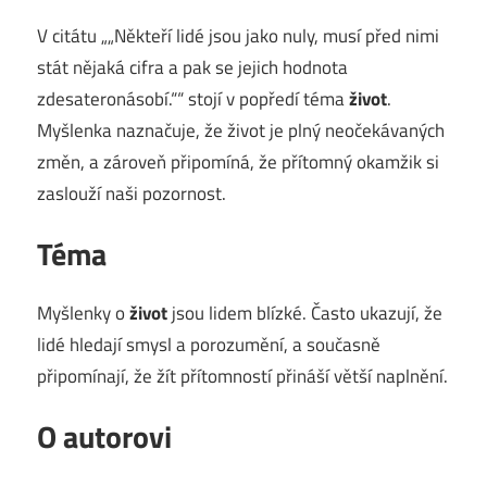
V citátu „„Někteří lidé jsou jako nuly, musí před nimi
stát nějaká cifra a pak se jejich hodnota
zdesateronásobí.““ stojí v popředí téma
život
.
Myšlenka naznačuje, že život je plný neočekávaných
změn, a zároveň připomíná, že přítomný okamžik si
zaslouží naši pozornost.
Téma
Myšlenky o
život
jsou lidem blízké. Často ukazují, že
lidé hledají smysl a porozumění, a současně
připomínají, že žít přítomností přináší větší naplnění.
O autorovi