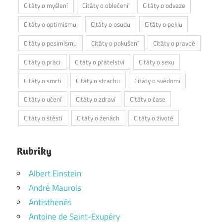
Citáty o myšlení
Citáty o oblečení
Citáty o odvaze
Citáty o optimismu
Citáty o osudu
Citáty o peklu
Citáty o pesimismu
Citáty o pokušení
Citáty o pravdě
Citáty o práci
Citáty o přátelství
Citáty o sexu
Citáty o smrti
Citáty o strachu
Citáty o svědomí
Citáty o učení
Citáty o zdraví
Citáty o čase
Citáty o štěstí
Citáty o ženách
Citáty o životě
Rubriky
Albert Einstein
André Maurois
Antisthenés
Antoine de Saint-Exupéry