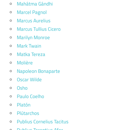
Mahátma Gándhi
Marcel Pagnol
Marcus Aurelius
Marcus Tullius Cicero
Marilyn Monroe
Mark Twain
Matka Tereza
Molière
Napoleon Bonaparte
Oscar Wilde
Osho
Paulo Coelho
Platón
Plútarchos
Publius Cornelius Tacitus
Publius Terentius Afer