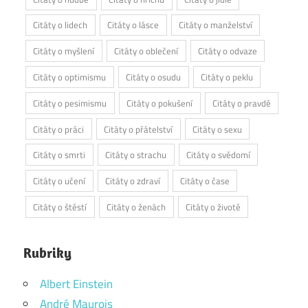
Citáty o lidech
Citáty o lásce
Citáty o manželství
Citáty o myšlení
Citáty o oblečení
Citáty o odvaze
Citáty o optimismu
Citáty o osudu
Citáty o peklu
Citáty o pesimismu
Citáty o pokušení
Citáty o pravdě
Citáty o práci
Citáty o přátelství
Citáty o sexu
Citáty o smrti
Citáty o strachu
Citáty o svědomí
Citáty o učení
Citáty o zdraví
Citáty o čase
Citáty o štěstí
Citáty o ženách
Citáty o životě
Rubriky
Albert Einstein
André Maurois