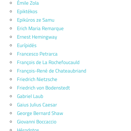
Émile Zola
Epiktékos
Epikúros ze Samu
Erich Maria Remarque
Ernest Hemingway
Eurípidés
Francesco Petrarca
François de La Rochefoucauld
François-René de Chateaubriand
Friedrich Nietzsche
Friedrich von Bodenstedt
Gabriel Laub
Gaius Julius Caesar
George Bernard Shaw
Giovanni Boccaccio
Hérodotos