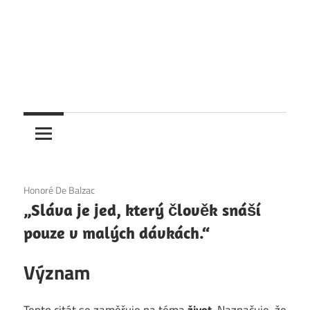
1. 12. 2020
Honoré De Balzac
„Sláva je jed, který člověk snáší
pouze v malých dávkách.“
Význam
Tento citát se zaměřuje na téma
život
. Naznačuje, že