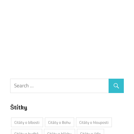
Štítky
Citáty o blbosti
Citáty o Bohu
Citáty o hlouposti
Citáty o hudbě
Citáty o hříchu
Citáty o jídle