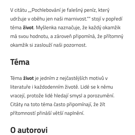
V citátu „„Pochlebování je falešný peníz, který
udržuje v oběhu jen naši marnivost.““ stojí v popředí
téma
život
. Myšlenka naznačuje, že každý okamžik
má svou hodnotu, a zároveň připomíná, že přítomný
okamžik si zaslouží naši pozornost.
Téma
Téma
život
je jedním z nejčastějších motivů v
literatuře i každodenním životě. Lidé se k němu
vracejí, protože lidé hledají smysl a porozumění.
Citáty na toto téma často připomínají, že žít
přítomností přináší větší naplnění.
O autorovi