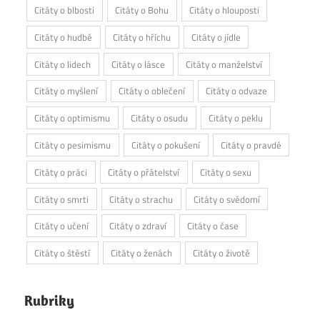
Citáty o blbosti
Citáty o Bohu
Citáty o hlouposti
Citáty o hudbě
Citáty o hříchu
Citáty o jídle
Citáty o lidech
Citáty o lásce
Citáty o manželství
Citáty o myšlení
Citáty o oblečení
Citáty o odvaze
Citáty o optimismu
Citáty o osudu
Citáty o peklu
Citáty o pesimismu
Citáty o pokušení
Citáty o pravdě
Citáty o práci
Citáty o přátelství
Citáty o sexu
Citáty o smrti
Citáty o strachu
Citáty o svědomí
Citáty o učení
Citáty o zdraví
Citáty o čase
Citáty o štěstí
Citáty o ženách
Citáty o životě
Rubriky