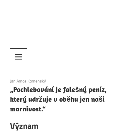
6. 12. 2020
Jan Amos Komenský
„Pochlebování je falešný peníz,
který udržuje v oběhu jen naši
marnivost.“
Význam