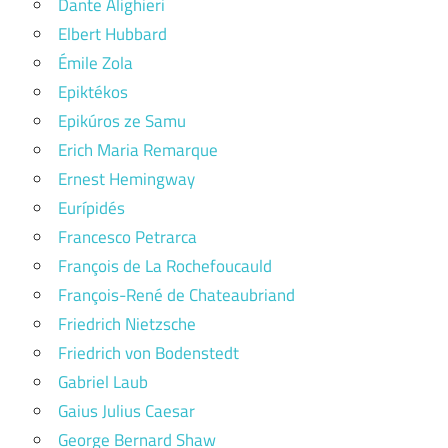
Dante Alighieri
Elbert Hubbard
Émile Zola
Epiktékos
Epikúros ze Samu
Erich Maria Remarque
Ernest Hemingway
Eurípidés
Francesco Petrarca
François de La Rochefoucauld
François-René de Chateaubriand
Friedrich Nietzsche
Friedrich von Bodenstedt
Gabriel Laub
Gaius Julius Caesar
George Bernard Shaw