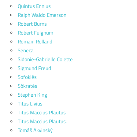
Quintus Ennius
Ralph Waldo Emerson
Robert Burns
Robert Fulghum
Romain Rolland
Seneca
Sidonie-Gabrielle Colette
Sigmund Freud
Sofoklés
Sókratés
Stephen King
Titus Livius
Titus Maccius Plautus
Titus Maccius Plautus.
Tomáš Akvinský