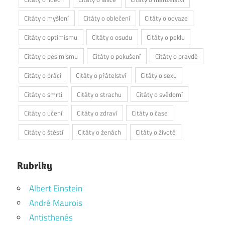
Citáty o myšlení
Citáty o oblečení
Citáty o odvaze
Citáty o optimismu
Citáty o osudu
Citáty o peklu
Citáty o pesimismu
Citáty o pokušení
Citáty o pravdě
Citáty o práci
Citáty o přátelství
Citáty o sexu
Citáty o smrti
Citáty o strachu
Citáty o svědomí
Citáty o učení
Citáty o zdraví
Citáty o čase
Citáty o štěstí
Citáty o ženách
Citáty o životě
Rubriky
Albert Einstein
André Maurois
Antisthenés