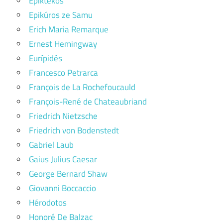
Epiktékos
Epikúros ze Samu
Erich Maria Remarque
Ernest Hemingway
Eurípidés
Francesco Petrarca
François de La Rochefoucauld
François-René de Chateaubriand
Friedrich Nietzsche
Friedrich von Bodenstedt
Gabriel Laub
Gaius Julius Caesar
George Bernard Shaw
Giovanni Boccaccio
Hérodotos
Honoré De Balzac