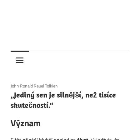
6. 12. 2020
John Ronald Reuel Tolkien
„Jediný sen je silnější, než tisíce
skutečností.“
Význam
Citát přináší hlubší pohled na
život
. Vyjadřuje, že