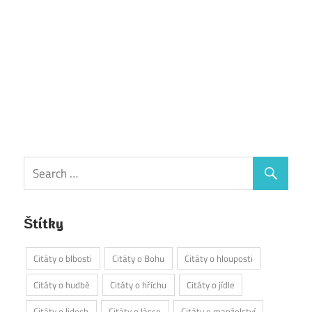
Štítky
Citáty o blbosti
Citáty o Bohu
Citáty o hlouposti
Citáty o hudbě
Citáty o hříchu
Citáty o jídle
Citáty o lidech
Citáty o lásce
Citáty o manželství