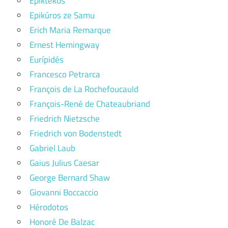
Epiktékos
Epikúros ze Samu
Erich Maria Remarque
Ernest Hemingway
Eurípidés
Francesco Petrarca
François de La Rochefoucauld
François-René de Chateaubriand
Friedrich Nietzsche
Friedrich von Bodenstedt
Gabriel Laub
Gaius Julius Caesar
George Bernard Shaw
Giovanni Boccaccio
Hérodotos
Honoré De Balzac