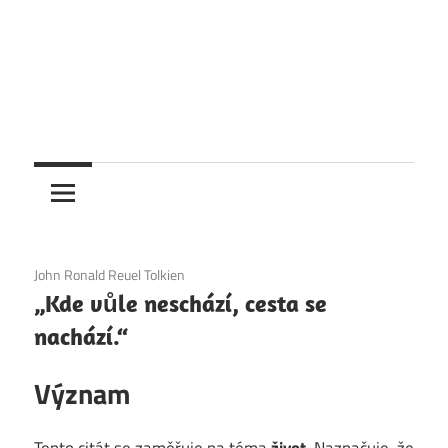
6. 12. 2020
John Ronald Reuel Tolkien
„Kde vůle neschází, cesta se
nachází.“
Význam
Tento citát se zaměřuje na téma
život
. Naznačuje, že