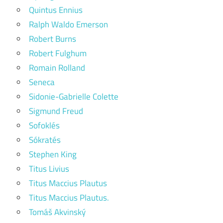
Quintus Ennius
Ralph Waldo Emerson
Robert Burns
Robert Fulghum
Romain Rolland
Seneca
Sidonie-Gabrielle Colette
Sigmund Freud
Sofoklés
Sókratés
Stephen King
Titus Livius
Titus Maccius Plautus
Titus Maccius Plautus.
Tomáš Akvinský