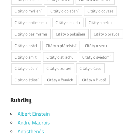
Citáty o myšlení
Citáty o oblečení
Citáty o odvaze
Citáty o optimismu
Citáty o osudu
Citáty o peklu
Citáty o pesimismu
Citáty o pokušení
Citáty o pravdě
Citáty o práci
Citáty o přátelství
Citáty o sexu
Citáty o smrti
Citáty o strachu
Citáty o svědomí
Citáty o učení
Citáty o zdraví
Citáty o čase
Citáty o štěstí
Citáty o ženách
Citáty o životě
Rubriky
Albert Einstein
André Maurois
Antisthenés