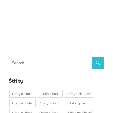
Štítky
Citáty o blbosti
Citáty o Bohu
Citáty o hlouposti
Citáty o hudbě
Citáty o hříchu
Citáty o jídle
Citáty o lidech
Citáty o lásce
Citáty o manželství