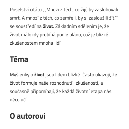
Poselství citátu „„Mnozí z těch, co žijí, by zasluhovali
smrt. A mnozí z těch, co zemřeli, by si zasloužili žít.““
se soustředí na
život
. Základním sdělením je, že
život málokdy probíhá podle plánu, což je blízké
zkušenostem mnoha lidí.
Téma
Myšlenky o
život
jsou lidem blízké. Často ukazují, že
život formuje naše rozhodnutí i zkušenosti, a
současně připomínají, že každá životní etapa nás
něco učí.
O autorovi