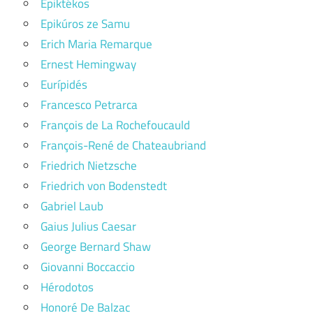
Epiktékos
Epikúros ze Samu
Erich Maria Remarque
Ernest Hemingway
Eurípidés
Francesco Petrarca
François de La Rochefoucauld
François-René de Chateaubriand
Friedrich Nietzsche
Friedrich von Bodenstedt
Gabriel Laub
Gaius Julius Caesar
George Bernard Shaw
Giovanni Boccaccio
Hérodotos
Honoré De Balzac