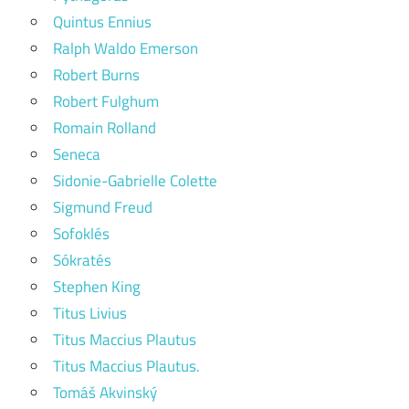
Quintus Ennius
Ralph Waldo Emerson
Robert Burns
Robert Fulghum
Romain Rolland
Seneca
Sidonie-Gabrielle Colette
Sigmund Freud
Sofoklés
Sókratés
Stephen King
Titus Livius
Titus Maccius Plautus
Titus Maccius Plautus.
Tomáš Akvinský