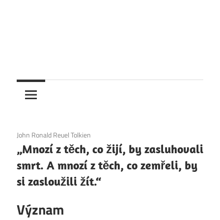
6. 12. 2020
John Ronald Reuel Tolkien
„Mnozí z těch, co žijí, by zasluhovali
smrt. A mnozí z těch, co zemřeli, by
si zasloužili žít.“
Význam